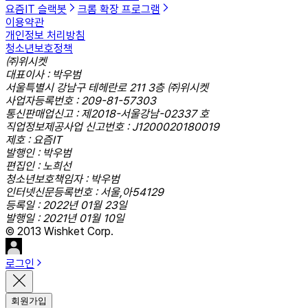
요즘IT 슬랙봇
크롬 확장 프로그램
이용약관
개인정보 처리방침
청소년보호정책
㈜위시켓
대표이사 : 박우범
서울특별시 강남구 테헤란로 211 3층 ㈜위시켓
사업자등록번호 : 209-81-57303
통신판매업신고 : 제2018-서울강남-02337 호
직업정보제공사업 신고번호 : J1200020180019
제호 : 요즘IT
발행인 : 박우범
편집인 : 노희선
청소년보호책임자 : 박우범
인터넷신문등록번호 : 서울,아54129
등록일 : 2022년 01월 23일
발행일 : 2021년 01월 10일
© 2013 Wishket Corp.
로그인
회원가입