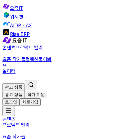
요즘IT
위시켓
AIDP - AX
Rise ERP
콘텐츠
프로덕트 밸리
요즘 작가들
컬렉션
물어봐
놀이터
광고 상품
광고 상품
작가 지원
로그인
회원가입
콘텐츠
프로덕트 밸리
요즘 작가들