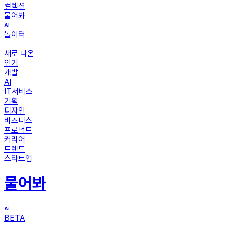
컬렉션
물어봐
놀이터
새로 나온
인기
개발
AI
IT서비스
기획
디자인
비즈니스
프로덕트
커리어
트렌드
스타트업
물어봐
BETA