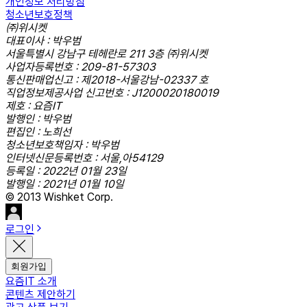
개인정보 처리방침
청소년보호정책
㈜위시켓
대표이사 : 박우범
서울특별시 강남구 테헤란로 211 3층 ㈜위시켓
사업자등록번호 : 209-81-57303
통신판매업신고 : 제2018-서울강남-02337 호
직업정보제공사업 신고번호 : J1200020180019
제호 : 요즘IT
발행인 : 박우범
편집인 : 노희선
청소년보호책임자 : 박우범
인터넷신문등록번호 : 서울,아54129
등록일 : 2022년 01월 23일
발행일 : 2021년 01월 10일
© 2013 Wishket Corp.
로그인
회원가입
요즘IT 소개
콘텐츠 제안하기