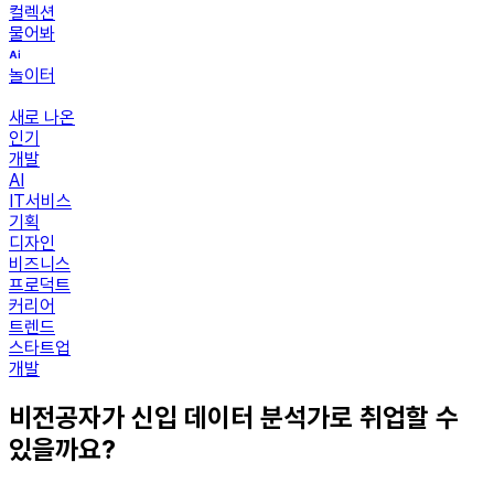
컬렉션
물어봐
놀이터
새로 나온
인기
개발
AI
IT서비스
기획
디자인
비즈니스
프로덕트
커리어
트렌드
스타트업
개발
비전공자가 신입 데이터 분석가로 취업할 수
있을까요?