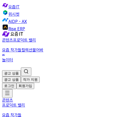
요즘IT
위시켓
AIDP - AX
Rise ERP
콘텐츠
프로덕트 밸리
요즘 작가들
컬렉션
물어봐
놀이터
광고 상품
광고 상품
작가 지원
로그인
회원가입
콘텐츠
프로덕트 밸리
요즘 작가들