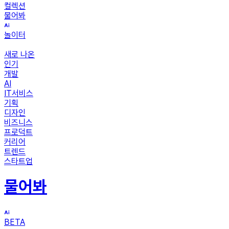
컬렉션
물어봐
놀이터
새로 나온
인기
개발
AI
IT서비스
기획
디자인
비즈니스
프로덕트
커리어
트렌드
스타트업
물어봐
BETA