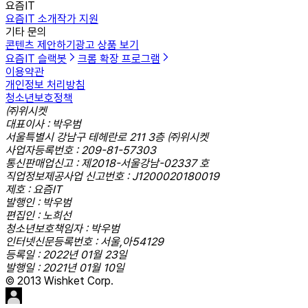
요즘IT
요즘IT 소개
작가 지원
기타 문의
콘텐츠 제안하기
광고 상품 보기
요즘IT 슬랙봇
크롬 확장 프로그램
이용약관
개인정보 처리방침
청소년보호정책
㈜위시켓
대표이사 : 박우범
서울특별시 강남구 테헤란로 211 3층 ㈜위시켓
사업자등록번호 : 209-81-57303
통신판매업신고 : 제2018-서울강남-02337 호
직업정보제공사업 신고번호 : J1200020180019
제호 : 요즘IT
발행인 : 박우범
편집인 : 노희선
청소년보호책임자 : 박우범
인터넷신문등록번호 : 서울,아54129
등록일 : 2022년 01월 23일
발행일 : 2021년 01월 10일
© 2013 Wishket Corp.