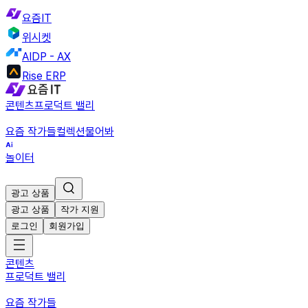
요즘IT
위시켓
AIDP - AX
Rise ERP
콘텐츠
프로덕트 밸리
요즘 작가들
컬렉션
물어봐
놀이터
광고 상품
광고 상품
작가 지원
로그인
회원가입
콘텐츠
프로덕트 밸리
요즘 작가들