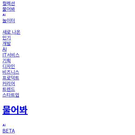
컬렉션
물어봐
놀이터
새로 나온
인기
개발
AI
IT서비스
기획
디자인
비즈니스
프로덕트
커리어
트렌드
스타트업
물어봐
BETA