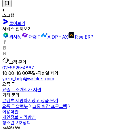
스크랩
물어보기
서비스 전체보기
위시켓
요즘IT
AIDP - AX
Rise ERP
고객 문의
02-6925-4867
10:00-18:00
주말·공휴일 제외
yozm_help@wishket.com
요즘IT
요즘IT 소개
작가 지원
기타 문의
콘텐츠 제안하기
광고 상품 보기
요즘IT 슬랙봇
크롬 확장 프로그램
이용약관
개인정보 처리방침
청소년보호정책
㈜위시켓