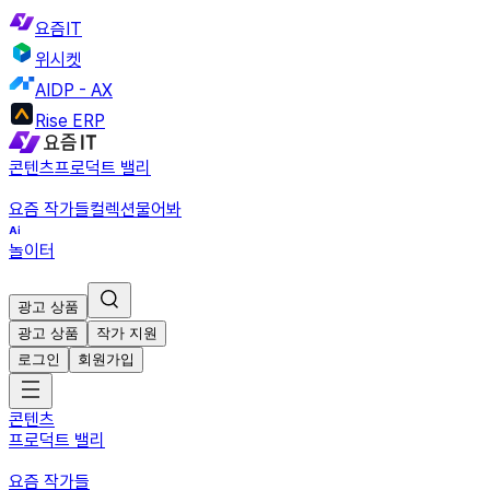
요즘IT
위시켓
AIDP - AX
Rise ERP
콘텐츠
프로덕트 밸리
요즘 작가들
컬렉션
물어봐
놀이터
광고 상품
광고 상품
작가 지원
로그인
회원가입
콘텐츠
프로덕트 밸리
요즘 작가들