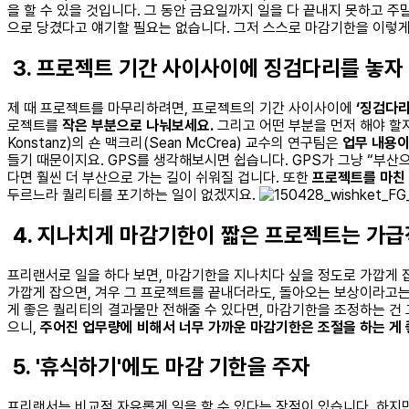
을 할 수 있을 것입니다. 그 동안 금요일까지 일을 다 끝내지 못하고 
으로 당겼다고 얘기할 필요는 없습니다. 그저 스스로 마감기한을 이렇게
3. 프로젝트 기간 사이사이에 징검다리를 놓자
제 때 프로젝트를 마무리하려면, 프로젝트의 기간 사이사이에
‘징검다리
로젝트를
작은 부분으로 나눠보세요.
그리고 어떤 부분을 먼저 해야 할지,
Konstanz)의 숀 맥크리(Sean McCrea) 교수의 연구팀은
업무 내용
들기 때문이지요. GPS를 생각해보시면 쉽습니다. GPS가 그냥 “부
다면 훨씬 더 부산으로 가는 길이 쉬워질 겁니다. 또한
프로젝트를 마친
두르느라 퀄리티를 포기하는 일이 없겠지요.
4. 지나치게 마감기한이 짧은 프로젝트는 가급
프리랜서로 일을 하다 보면, 마감기한을 지나치다 싶을 정도로 가깝게 
가깝게 잡으면, 겨우 그 프로젝트를 끝내더라도, 돌아오는 보상이라고
게 좋은 퀄리티의 결과물만 전해줄 수 있다면, 마감기한을 조정하는 건 
으니,
주어진 업무량에 비해서 너무 가까운 마감기한은 조절을 하는 게 
5. '휴식하기'에도 마감 기한을 주자
프리랜서는 비교적 자유롭게 일을 할 수 있다는 장점이 있습니다. 하지