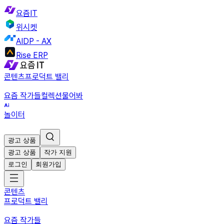
요즘IT
위시켓
AIDP - AX
Rise ERP
콘텐츠
프로덕트 밸리
요즘 작가들
컬렉션
물어봐
놀이터
광고 상품
광고 상품
작가 지원
로그인
회원가입
콘텐츠
프로덕트 밸리
요즘 작가들