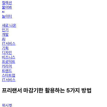
컬렉션
물어봐
놀이터
새로 나온
인기
개발
AI
IT서비스
기획
디자인
비즈니스
프로덕트
커리어
트렌드
스타트업
IT서비스
프리랜서 마감기한 활용하는 5가지 방법
위시켓