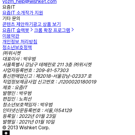
yozm_help@wishket.com
요즘IT
요즘IT 소개
작가 지원
기타 문의
콘텐츠 제안하기
광고 상품 보기
요즘IT 슬랙봇
크롬 확장 프로그램
이용약관
개인정보 처리방침
청소년보호정책
㈜위시켓
대표이사 : 박우범
서울특별시 강남구 테헤란로 211 3층 ㈜위시켓
사업자등록번호 : 209-81-57303
통신판매업신고 : 제2018-서울강남-02337 호
직업정보제공사업 신고번호 : J1200020180019
제호 : 요즘IT
발행인 : 박우범
편집인 : 노희선
청소년보호책임자 : 박우범
인터넷신문등록번호 : 서울,아54129
등록일 : 2022년 01월 23일
발행일 : 2021년 01월 10일
© 2013 Wishket Corp.