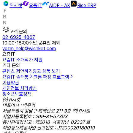
위시켓
요즘IT
AIDP - AX
Rise ERP
고객 문의
02-6925-4867
10:00-18:00
주말·공휴일 제외
yozm_help@wishket.com
요즘IT
요즘IT 소개
작가 지원
기타 문의
콘텐츠 제안하기
광고 상품 보기
요즘IT 슬랙봇
크롬 확장 프로그램
이용약관
개인정보 처리방침
청소년보호정책
㈜위시켓
대표이사 : 박우범
서울특별시 강남구 테헤란로 211 3층 ㈜위시켓
사업자등록번호 : 209-81-57303
통신판매업신고 : 제2018-서울강남-02337 호
직업정보제공사업 신고번호 : J1200020180019