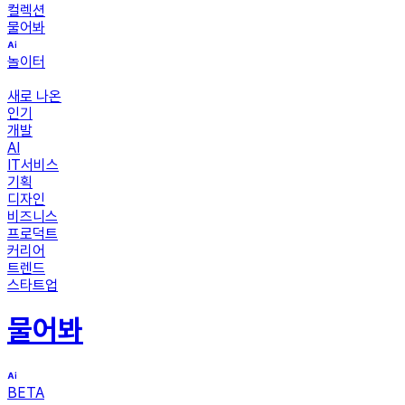
컬렉션
물어봐
놀이터
새로 나온
인기
개발
AI
IT서비스
기획
디자인
비즈니스
프로덕트
커리어
트렌드
스타트업
물어봐
BETA