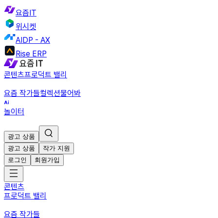
요즘IT
위시켓
AIDP - AX
Rise ERP
콘텐츠
프로덕트 밸리
요즘 작가들
컬렉션
물어봐
놀이터
광고 상품
광고 상품
작가 지원
로그인
회원가입
콘텐츠
프로덕트 밸리
요즘 작가들