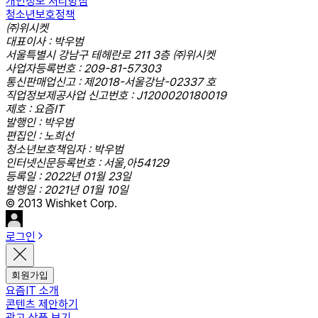
개인정보 처리방침
청소년보호정책
㈜위시켓
대표이사 : 박우범
서울특별시 강남구 테헤란로 211 3층 ㈜위시켓
사업자등록번호 : 209-81-57303
통신판매업신고 : 제2018-서울강남-02337 호
직업정보제공사업 신고번호 : J1200020180019
제호 : 요즘IT
발행인 : 박우범
편집인 : 노희선
청소년보호책임자 : 박우범
인터넷신문등록번호 : 서울,아54129
등록일 : 2022년 01월 23일
발행일 : 2021년 01월 10일
© 2013 Wishket Corp.
로그인
회원가입
요즘IT 소개
콘텐츠 제안하기
광고 상품 보기