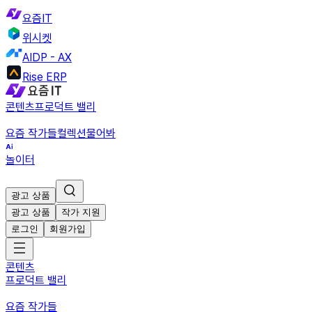
요즘IT
위시켓
AIDP - AX
Rise ERP
콘텐츠
프로덕트 밸리
요즘 작가들
컬렉션
물어봐
놀이터
광고 상품
광고 상품
작가 지원
로그인
회원가입
콘텐츠
프로덕트 밸리
요즘 작가들