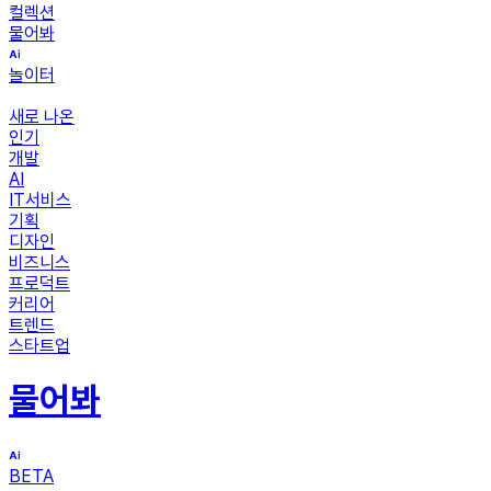
컬렉션
물어봐
놀이터
새로 나온
인기
개발
AI
IT서비스
기획
디자인
비즈니스
프로덕트
커리어
트렌드
스타트업
물어봐
BETA