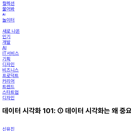
컬렉션
물어봐
놀이터
새로 나온
인기
개발
AI
IT서비스
기획
디자인
비즈니스
프로덕트
커리어
트렌드
스타트업
디자인
데이터 시각화 101: ① 데이터 시각화는 왜 중
신유진