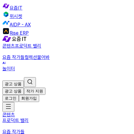
요즘IT
위시켓
AIDP - AX
Rise ERP
콘텐츠
프로덕트 밸리
요즘 작가들
컬렉션
물어봐
놀이터
광고 상품
광고 상품
작가 지원
로그인
회원가입
콘텐츠
프로덕트 밸리
요즘 작가들