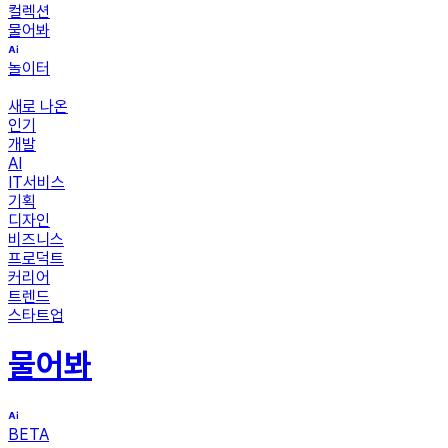
컬렉션
물어봐
놀이터
새로 나온
인기
개발
AI
IT서비스
기획
디자인
비즈니스
프로덕트
커리어
트렌드
스타트업
물어봐
BETA