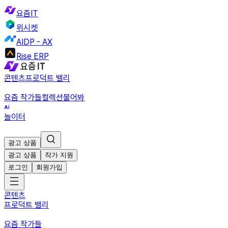
요즘IT
위시켓
AIDP - AX
Rise ERP
콘텐츠
프로덕트 밸리
요즘 작가들
컬렉션
물어봐
놀이터
광고 상품
광고 상품
작가 지원
로그인
회원가입
콘텐츠
프로덕트 밸리
요즘 작가들