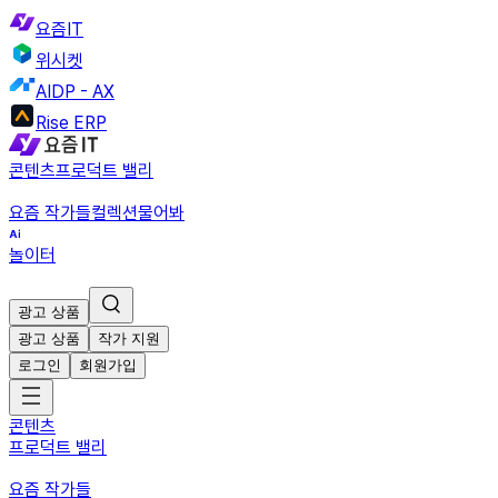
요즘IT
위시켓
AIDP - AX
Rise ERP
콘텐츠
프로덕트 밸리
요즘 작가들
컬렉션
물어봐
놀이터
광고 상품
광고 상품
작가 지원
로그인
회원가입
콘텐츠
프로덕트 밸리
요즘 작가들