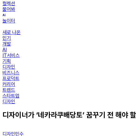
컬렉션
물어봐
놀이터
새로 나온
인기
개발
AI
IT서비스
기획
디자인
비즈니스
프로덕트
커리어
트렌드
스타트업
디자인
디자이너가 ‘네카라쿠배당토’ 꿈꾸기 전 해야 할
디자인민수