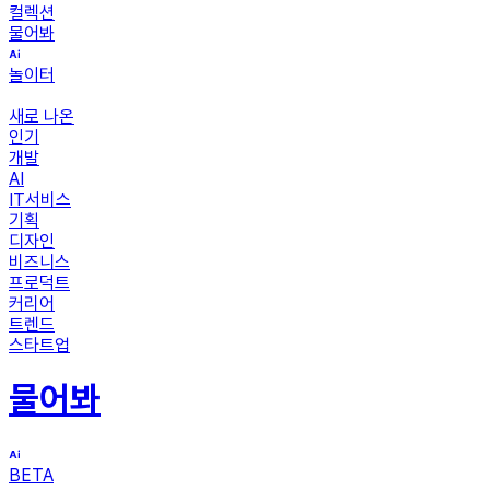
컬렉션
물어봐
놀이터
새로 나온
인기
개발
AI
IT서비스
기획
디자인
비즈니스
프로덕트
커리어
트렌드
스타트업
물어봐
BETA