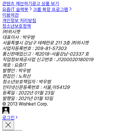
콘텐츠 제안하기
광고 상품 보기
요즘IT 슬랙봇
크롬 확장 프로그램
이용약관
개인정보 처리방침
청소년보호정책
㈜위시켓
대표이사 : 박우범
서울특별시 강남구 테헤란로 211 3층 ㈜위시켓
사업자등록번호 : 209-81-57303
통신판매업신고 : 제2018-서울강남-02337 호
직업정보제공사업 신고번호 : J1200020180019
제호 : 요즘IT
발행인 : 박우범
편집인 : 노희선
청소년보호책임자 : 박우범
인터넷신문등록번호 : 서울,아54129
등록일 : 2022년 01월 23일
발행일 : 2021년 01월 10일
© 2013 Wishket Corp.
로그인