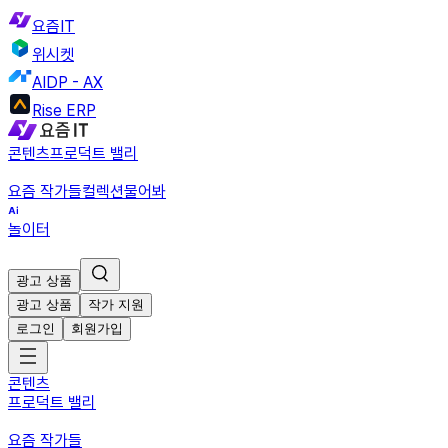
요즘IT
위시켓
AIDP - AX
Rise ERP
콘텐츠
프로덕트 밸리
요즘 작가들
컬렉션
물어봐
놀이터
광고 상품
광고 상품
작가 지원
로그인
회원가입
콘텐츠
프로덕트 밸리
요즘 작가들