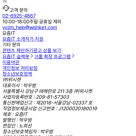
고객 문의
02-6925-4867
10:00-18:00
주말·공휴일 제외
yozm_help@wishket.com
요즘IT
요즘IT 소개
작가 지원
기타 문의
콘텐츠 제안하기
광고 상품 보기
요즘IT 슬랙봇
크롬 확장 프로그램
이용약관
개인정보 처리방침
청소년보호정책
㈜위시켓
대표이사 : 박우범
서울특별시 강남구 테헤란로 211 3층 ㈜위시켓
사업자등록번호 : 209-81-57303
통신판매업신고 : 제2018-서울강남-02337 호
직업정보제공사업 신고번호 : J1200020180019
제호 : 요즘IT
발행인 : 박우범
편집인 : 노희선
청소년보호책임자 : 박우범