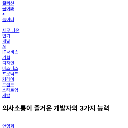
컬렉션
물어봐
놀이터
새로 나온
인기
개발
AI
IT서비스
기획
디자인
비즈니스
프로덕트
커리어
트렌드
스타트업
개발
의사소통이 즐거운 개발자의 3가지 능력
안영회