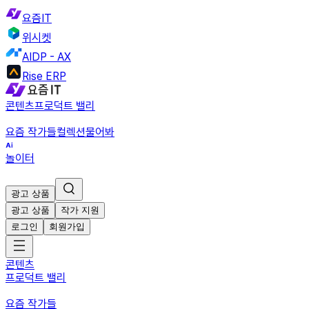
요즘IT
위시켓
AIDP - AX
Rise ERP
콘텐츠
프로덕트 밸리
요즘 작가들
컬렉션
물어봐
놀이터
광고 상품
광고 상품
작가 지원
로그인
회원가입
콘텐츠
프로덕트 밸리
요즘 작가들