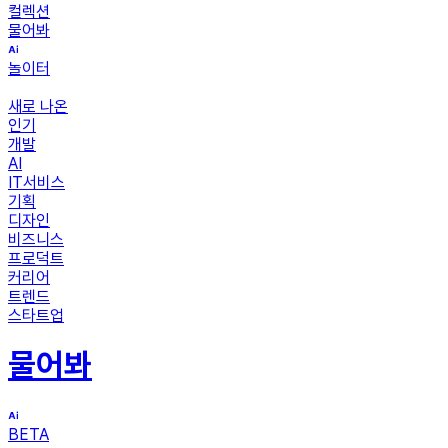
컬렉션
물어봐
놀이터
새로 나온
인기
개발
AI
IT서비스
기획
디자인
비즈니스
프로덕트
커리어
트렌드
스타트업
물어봐
BETA