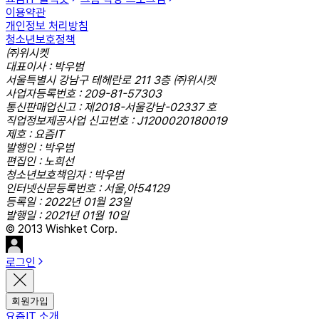
이용약관
개인정보 처리방침
청소년보호정책
㈜위시켓
대표이사 : 박우범
서울특별시 강남구 테헤란로 211 3층 ㈜위시켓
사업자등록번호 : 209-81-57303
통신판매업신고 : 제2018-서울강남-02337 호
직업정보제공사업 신고번호 : J1200020180019
제호 : 요즘IT
발행인 : 박우범
편집인 : 노희선
청소년보호책임자 : 박우범
인터넷신문등록번호 : 서울,아54129
등록일 : 2022년 01월 23일
발행일 : 2021년 01월 10일
© 2013 Wishket Corp.
로그인
회원가입
요즘IT 소개