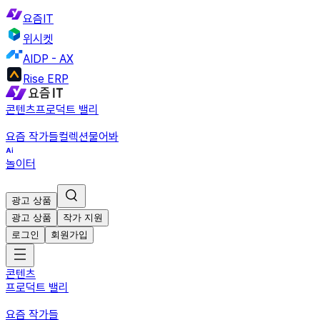
요즘IT
위시켓
AIDP - AX
Rise ERP
콘텐츠
프로덕트 밸리
요즘 작가들
컬렉션
물어봐
놀이터
광고 상품
광고 상품
작가 지원
로그인
회원가입
콘텐츠
프로덕트 밸리
요즘 작가들