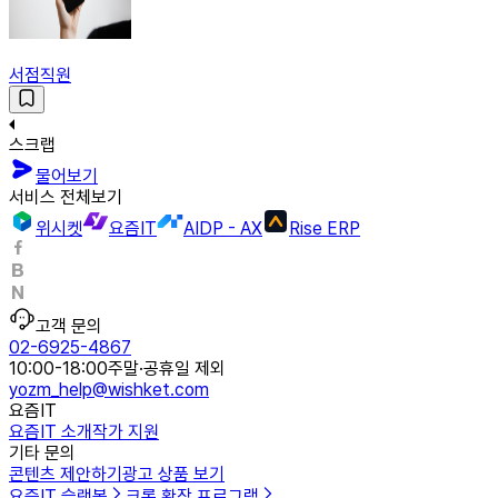
서점직원
스크랩
물어보기
서비스 전체보기
위시켓
요즘IT
AIDP - AX
Rise ERP
고객 문의
02-6925-4867
10:00-18:00
주말·공휴일 제외
yozm_help@wishket.com
요즘IT
요즘IT 소개
작가 지원
기타 문의
콘텐츠 제안하기
광고 상품 보기
요즘IT 슬랙봇
크롬 확장 프로그램