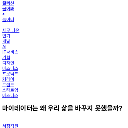
컬렉션
물어봐
놀이터
새로 나온
인기
개발
AI
IT서비스
기획
디자인
비즈니스
프로덕트
커리어
트렌드
스타트업
비즈니스
마이데이터는 왜 우리 삶을 바꾸지 못했을까?
서점직원