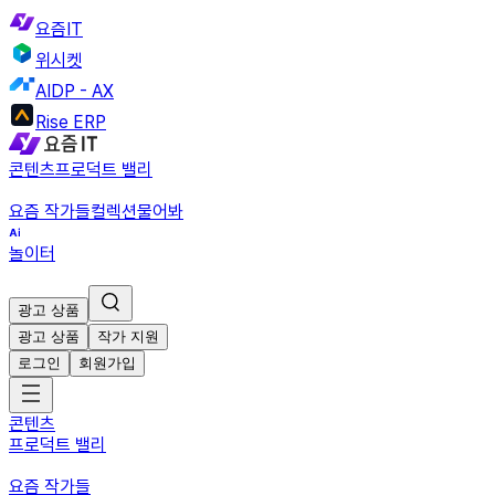
요즘IT
위시켓
AIDP - AX
Rise ERP
콘텐츠
프로덕트 밸리
요즘 작가들
컬렉션
물어봐
놀이터
광고 상품
광고 상품
작가 지원
로그인
회원가입
콘텐츠
프로덕트 밸리
요즘 작가들