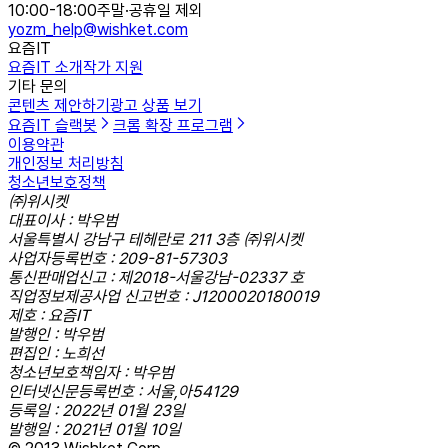
10:00-18:00
주말·공휴일 제외
yozm_help@wishket.com
요즘IT
요즘IT 소개
작가 지원
기타 문의
콘텐츠 제안하기
광고 상품 보기
요즘IT 슬랙봇
크롬 확장 프로그램
이용약관
개인정보 처리방침
청소년보호정책
㈜위시켓
대표이사 : 박우범
서울특별시 강남구 테헤란로 211 3층 ㈜위시켓
사업자등록번호 : 209-81-57303
통신판매업신고 : 제2018-서울강남-02337 호
직업정보제공사업 신고번호 : J1200020180019
제호 : 요즘IT
발행인 : 박우범
편집인 : 노희선
청소년보호책임자 : 박우범
인터넷신문등록번호 : 서울,아54129
등록일 : 2022년 01월 23일
발행일 : 2021년 01월 10일