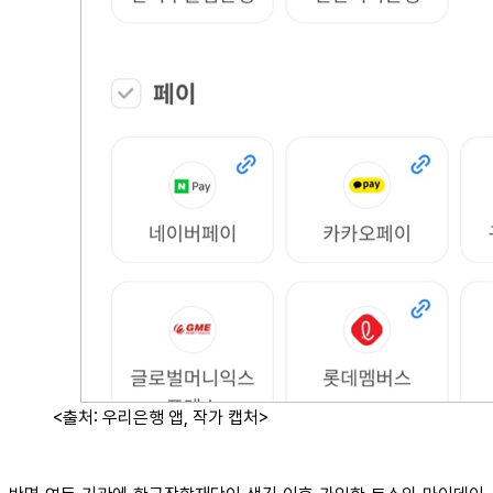
<출처: 우리은행 앱, 작가 캡처>