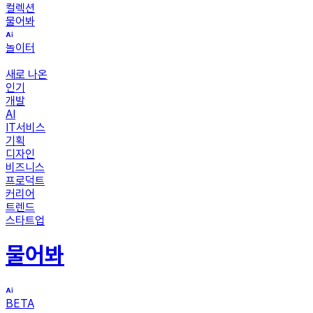
컬렉션
물어봐
놀이터
새로 나온
인기
개발
AI
IT서비스
기획
디자인
비즈니스
프로덕트
커리어
트렌드
스타트업
물어봐
BETA