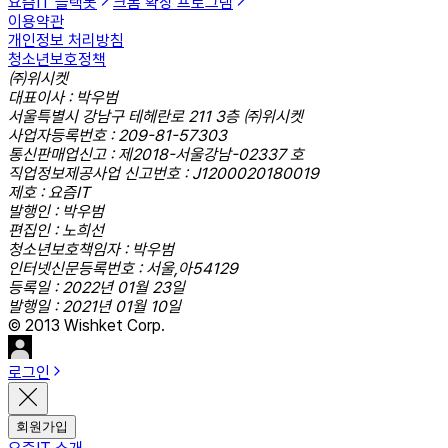
요즘IT 슬랙봇
크롬 확장 프로그램
이용약관
개인정보 처리방침
청소년보호정책
㈜위시켓
대표이사 : 박우범
서울특별시 강남구 테헤란로 211 3층 ㈜위시켓
사업자등록번호 : 209-81-57303
통신판매업신고 : 제2018-서울강남-02337 호
직업정보제공사업 신고번호 : J1200020180019
제호 : 요즘IT
발행인 : 박우범
편집인 : 노희선
청소년보호책임자 : 박우범
인터넷신문등록번호 : 서울,아54129
등록일 : 2022년 01월 23일
발행일 : 2021년 01월 10일
© 2013 Wishket Corp.
로그인
회원가입