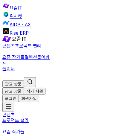
요즘IT
위시켓
AIDP - AX
Rise ERP
콘텐츠
프로덕트 밸리
요즘 작가들
컬렉션
물어봐
놀이터
광고 상품
광고 상품
작가 지원
로그인
회원가입
콘텐츠
프로덕트 밸리
요즘 작가들