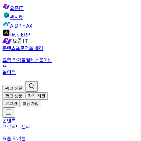
요즘IT
위시켓
AIDP - AX
Rise ERP
콘텐츠
프로덕트 밸리
요즘 작가들
컬렉션
물어봐
놀이터
광고 상품
광고 상품
작가 지원
로그인
회원가입
콘텐츠
프로덕트 밸리
요즘 작가들