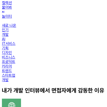
컬렉션
물어봐
놀이터
새로 나온
인기
개발
AI
IT서비스
기획
디자인
비즈니스
프로덕트
커리어
트렌드
스타트업
개발
내가 개발 인터뷰에서 면접자에게 감동한 이유