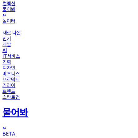
컬렉션
물어봐
놀이터
새로 나온
인기
개발
AI
IT서비스
기획
디자인
비즈니스
프로덕트
커리어
트렌드
스타트업
물어봐
BETA