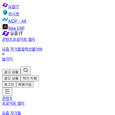
요즘IT
위시켓
AIDP - AX
Rise ERP
콘텐츠
프로덕트 밸리
요즘 작가들
컬렉션
물어봐
놀이터
광고 상품
광고 상품
작가 지원
로그인
회원가입
콘텐츠
프로덕트 밸리
요즘 작가들