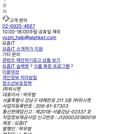
고객 문의
02-6925-4867
10:00-18:00
주말·공휴일 제외
yozm_help@wishket.com
요즘IT
요즘IT 소개
작가 지원
기타 문의
콘텐츠 제안하기
광고 상품 보기
요즘IT 슬랙봇
크롬 확장 프로그램
이용약관
개인정보 처리방침
청소년보호정책
㈜위시켓
대표이사 : 박우범
서울특별시 강남구 테헤란로 211 3층 ㈜위시켓
사업자등록번호 : 209-81-57303
통신판매업신고 : 제2018-서울강남-02337 호
직업정보제공사업 신고번호 : J1200020180019
제호 : 요즘IT
발행인 : 박우범