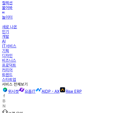
컬렉션
물어봐
놀이터
새로 나온
인기
개발
AI
IT서비스
기획
디자인
비즈니스
프로덕트
커리어
트렌드
스타트업
서비스 전체보기
위시켓
요즘IT
AIDP - AX
Rise ERP