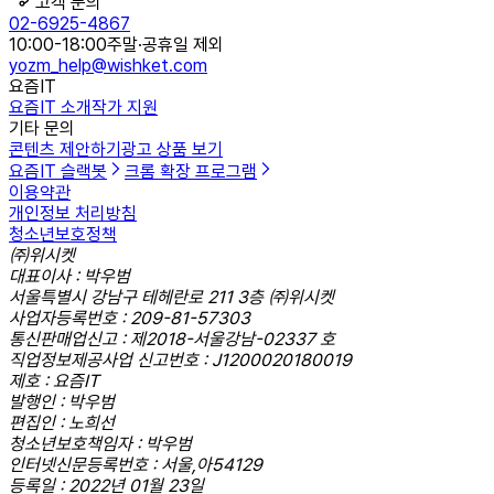
고객 문의
02-6925-4867
10:00-18:00
주말·공휴일 제외
yozm_help@wishket.com
요즘IT
요즘IT 소개
작가 지원
기타 문의
콘텐츠 제안하기
광고 상품 보기
요즘IT 슬랙봇
크롬 확장 프로그램
이용약관
개인정보 처리방침
청소년보호정책
㈜위시켓
대표이사 : 박우범
서울특별시 강남구 테헤란로 211 3층 ㈜위시켓
사업자등록번호 : 209-81-57303
통신판매업신고 : 제2018-서울강남-02337 호
직업정보제공사업 신고번호 : J1200020180019
제호 : 요즘IT
발행인 : 박우범
편집인 : 노희선
청소년보호책임자 : 박우범
인터넷신문등록번호 : 서울,아54129
등록일 : 2022년 01월 23일