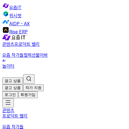
요즘IT
위시켓
AIDP - AX
Rise ERP
콘텐츠
프로덕트 밸리
요즘 작가들
컬렉션
물어봐
놀이터
광고 상품
광고 상품
작가 지원
로그인
회원가입
콘텐츠
프로덕트 밸리
요즘 작가들