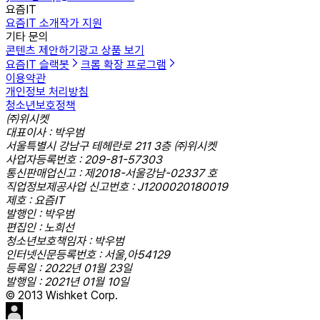
요즘IT
요즘IT 소개
작가 지원
기타 문의
콘텐츠 제안하기
광고 상품 보기
요즘IT 슬랙봇
크롬 확장 프로그램
이용약관
개인정보 처리방침
청소년보호정책
㈜위시켓
대표이사 : 박우범
서울특별시 강남구 테헤란로 211 3층 ㈜위시켓
사업자등록번호 : 209-81-57303
통신판매업신고 : 제2018-서울강남-02337 호
직업정보제공사업 신고번호 : J1200020180019
제호 : 요즘IT
발행인 : 박우범
편집인 : 노희선
청소년보호책임자 : 박우범
인터넷신문등록번호 : 서울,아54129
등록일 : 2022년 01월 23일
발행일 : 2021년 01월 10일
© 2013 Wishket Corp.