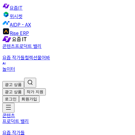
요즘IT
위시켓
AIDP - AX
Rise ERP
콘텐츠
프로덕트 밸리
요즘 작가들
컬렉션
물어봐
놀이터
광고 상품
광고 상품
작가 지원
로그인
회원가입
콘텐츠
프로덕트 밸리
요즘 작가들