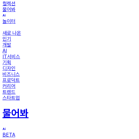
컬렉션
물어봐
놀이터
새로 나온
인기
개발
AI
IT서비스
기획
디자인
비즈니스
프로덕트
커리어
트렌드
스타트업
물어봐
BETA