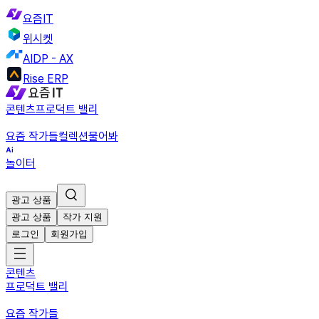
요즘IT
위시켓
AIDP - AX
Rise ERP
콘텐츠
프로덕트 밸리
요즘 작가들
컬렉션
물어봐
놀이터
광고 상품
광고 상품
작가 지원
로그인
회원가입
콘텐츠
프로덕트 밸리
요즘 작가들