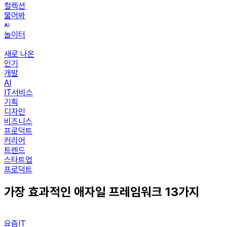
컬렉션
물어봐
놀이터
새로 나온
인기
개발
AI
IT서비스
기획
디자인
비즈니스
프로덕트
커리어
트렌드
스타트업
프로덕트
가장 효과적인 애자일 프레임워크 13가지
요즘IT