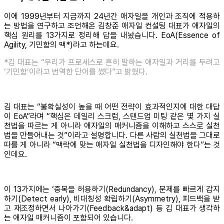
이에 1999년부터 지금까지 24년간 애자일을 개인과 조직에 적용하
는 방법을 연구하고 조언해온 김창준 애자일 컨설팅 대표가 애자일의
핵심 원리를 13가지로 정리해 답을 내놨습니다. EoA(Essence of
Agility, 기민함의 맥*)라고 하는데요.
*김 대표는 “우리가 프로세스로 흔히 말하는 애자일과 거리를 두려고
‘기민함’이라고 번역한 단어를 썼다”고 밝혔다.
김 대표는 “불확실성이 높을 때 어떤 전략이 효과적인지에 대한 대답
이 EoA”라며 “핵심은 데일리 스크럼, 스탠드업 미팅 같은 몇 가지 실
천법을 따르는 게 아니라 애자일의 매커니즘을 이해하고 스스로 실천
법을 만들어내는 것”이라고 설명합니다. 다른 사람의 실천법을 그대로
따를 게 아니라 “맥락에 맞는 애자일 실천법을 디자인해야 한다”는 것
인데요.
이 13가지에는 ‘중복을 허용하기(Redundancy), 문제를 빠르게 감지
하기(Detect early), 비대칭성 확립하기(Asymmetry), 피드백을 받
고 재조정하면서 나아가기(Feedback&adapt) 등 김 대표가 생각하
는 애자일 매커니즘이 포함되어 있습니다.