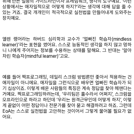
위해 만든 일종의 가이드라인이자 프레임워크, 생각의 도구예요. ‘이런
상황에서는 애자일적으로 어떻게 하지?’라는 생각에 대해 답을 줄 수
있는 거죠. 결국 개개인이 적극적으로 실천법을 만들어내게 도와주는
장치예요.
엘렌 랭어라는 하버드 심리학과 교수가 ‘얼빠진 학습자(mindless
learner)’라는 표현을 썼어요. 스스로 능동적인 생각을 하지 않고 멍하
니 나에게 주어지는 정보를 수용하는 상태를 말해요. 그 반대는 ‘알아
차린 학습자(mindful learner)’고요.
예를 들어 짝프로그래밍, 데일리 스크럼 방법론만 좇아서 적용하는 건
애자일이 아니에요. 애자일을 그런식으로 배우면 얼빠진 학습자가 되
기 십상이죠. 이렇게 배운 사람들의 특징은 계속 정답을 찾아 헤맨다는
거예요. 짝프로그래밍하려는데, ‘우리팀은 홀수라서 어쩌지’, 스크럼을
오프라인으로 하라고 하던데 ‘우리는 원격근무인데 어떻게 하지’, 이렇
게 끝없이 어떤 정답이나 전문가를 찾아 묻고 해결하려고 하죠. 그런데
EoA는 스스로 실천법을 고안하는 것이어서 그렇게 물어볼 필요가 없
어요.