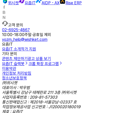
위시켓
요즘IT
AIDP - AX
Rise ERP
고객 문의
02-6925-4867
10:00-18:00
주말·공휴일 제외
yozm_help@wishket.com
요즘IT
요즘IT 소개
작가 지원
기타 문의
콘텐츠 제안하기
광고 상품 보기
요즘IT 슬랙봇
크롬 확장 프로그램
이용약관
개인정보 처리방침
청소년보호정책
㈜위시켓
대표이사 : 박우범
서울특별시 강남구 테헤란로 211 3층 ㈜위시켓
사업자등록번호 : 209-81-57303
통신판매업신고 : 제2018-서울강남-02337 호
직업정보제공사업 신고번호 : J1200020180019
제호 : 요즘IT