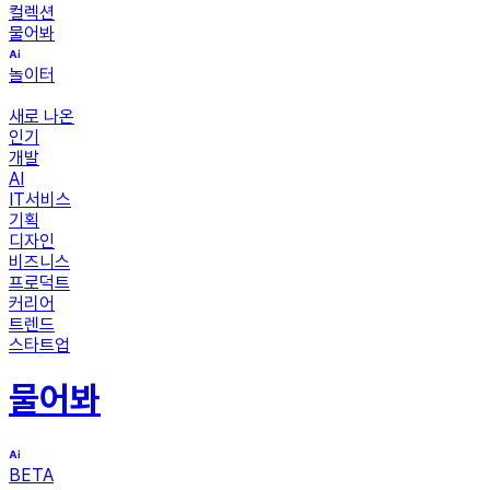
컬렉션
물어봐
놀이터
새로 나온
인기
개발
AI
IT서비스
기획
디자인
비즈니스
프로덕트
커리어
트렌드
스타트업
물어봐
BETA