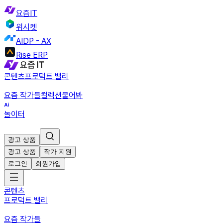
요즘IT
위시켓
AIDP - AX
Rise ERP
콘텐츠
프로덕트 밸리
요즘 작가들
컬렉션
물어봐
놀이터
광고 상품
광고 상품
작가 지원
로그인
회원가입
콘텐츠
프로덕트 밸리
요즘 작가들