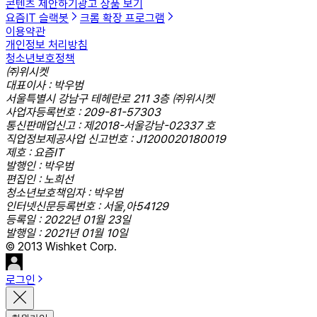
콘텐츠 제안하기
광고 상품 보기
요즘IT 슬랙봇
크롬 확장 프로그램
이용약관
개인정보 처리방침
청소년보호정책
㈜위시켓
대표이사 : 박우범
서울특별시 강남구 테헤란로 211 3층 ㈜위시켓
사업자등록번호 : 209-81-57303
통신판매업신고 : 제2018-서울강남-02337 호
직업정보제공사업 신고번호 : J1200020180019
제호 : 요즘IT
발행인 : 박우범
편집인 : 노희선
청소년보호책임자 : 박우범
인터넷신문등록번호 : 서울,아54129
등록일 : 2022년 01월 23일
발행일 : 2021년 01월 10일
© 2013 Wishket Corp.
로그인