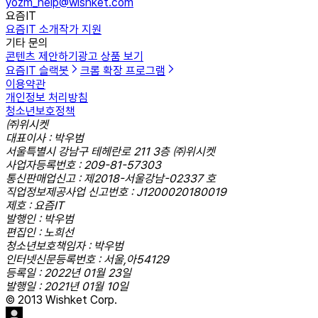
yozm_help@wishket.com
요즘IT
요즘IT 소개
작가 지원
기타 문의
콘텐츠 제안하기
광고 상품 보기
요즘IT 슬랙봇
크롬 확장 프로그램
이용약관
개인정보 처리방침
청소년보호정책
㈜위시켓
대표이사 : 박우범
서울특별시 강남구 테헤란로 211 3층 ㈜위시켓
사업자등록번호 : 209-81-57303
통신판매업신고 : 제2018-서울강남-02337 호
직업정보제공사업 신고번호 : J1200020180019
제호 : 요즘IT
발행인 : 박우범
편집인 : 노희선
청소년보호책임자 : 박우범
인터넷신문등록번호 : 서울,아54129
등록일 : 2022년 01월 23일
발행일 : 2021년 01월 10일
© 2013 Wishket Corp.