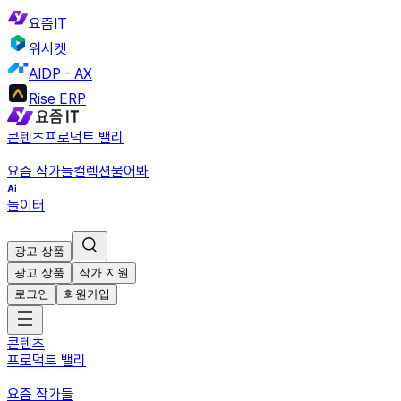
요즘IT
위시켓
AIDP - AX
Rise ERP
콘텐츠
프로덕트 밸리
요즘 작가들
컬렉션
물어봐
놀이터
광고 상품
광고 상품
작가 지원
로그인
회원가입
콘텐츠
프로덕트 밸리
요즘 작가들