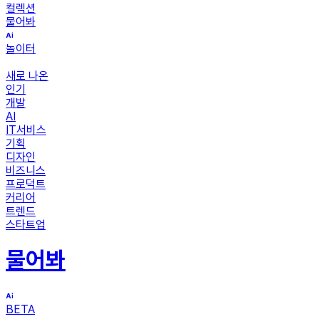
컬렉션
물어봐
놀이터
새로 나온
인기
개발
AI
IT서비스
기획
디자인
비즈니스
프로덕트
커리어
트렌드
스타트업
물어봐
BETA