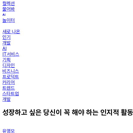
컬렉션
물어봐
놀이터
새로 나온
인기
개발
AI
IT서비스
기획
디자인
비즈니스
프로덕트
커리어
트렌드
스타트업
개발
성장하고 싶은 당신이 꼭 해야 하는 인지적 활
유영모