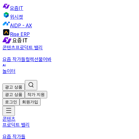
요즘IT
위시켓
AIDP - AX
Rise ERP
콘텐츠
프로덕트 밸리
요즘 작가들
컬렉션
물어봐
놀이터
광고 상품
광고 상품
작가 지원
로그인
회원가입
콘텐츠
프로덕트 밸리
요즘 작가들