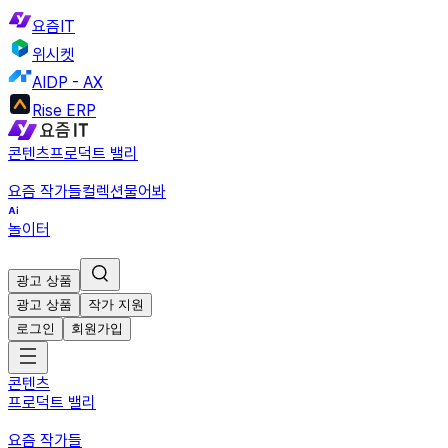
요즘IT
위시켓
AIDP - AX
Rise ERP
콘텐츠
프로덕트 밸리
요즘 작가들
컬렉션
물어봐
놀이터
광고 상품
광고 상품
작가 지원
로그인
회원가입
콘텐츠
프로덕트 밸리
요즘 작가들