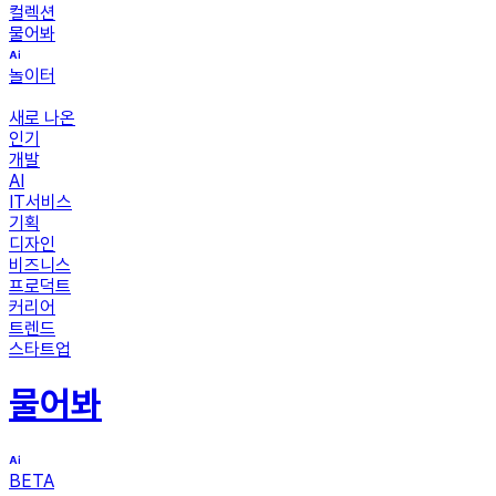
컬렉션
물어봐
놀이터
새로 나온
인기
개발
AI
IT서비스
기획
디자인
비즈니스
프로덕트
커리어
트렌드
스타트업
물어봐
BETA