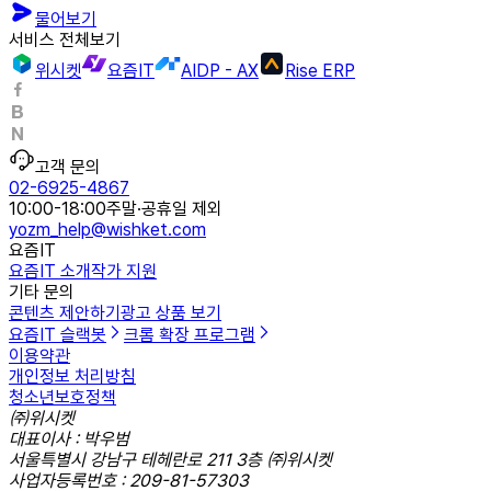
물어보기
서비스 전체보기
위시켓
요즘IT
AIDP - AX
Rise ERP
고객 문의
02-6925-4867
10:00-18:00
주말·공휴일 제외
yozm_help@wishket.com
요즘IT
요즘IT 소개
작가 지원
기타 문의
콘텐츠 제안하기
광고 상품 보기
요즘IT 슬랙봇
크롬 확장 프로그램
이용약관
개인정보 처리방침
청소년보호정책
㈜위시켓
대표이사 : 박우범
서울특별시 강남구 테헤란로 211 3층 ㈜위시켓
사업자등록번호 : 209-81-57303