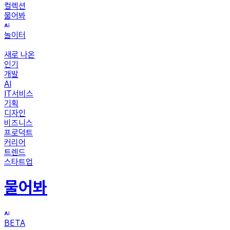
컬렉션
물어봐
놀이터
새로 나온
인기
개발
AI
IT서비스
기획
디자인
비즈니스
프로덕트
커리어
트렌드
스타트업
물어봐
BETA