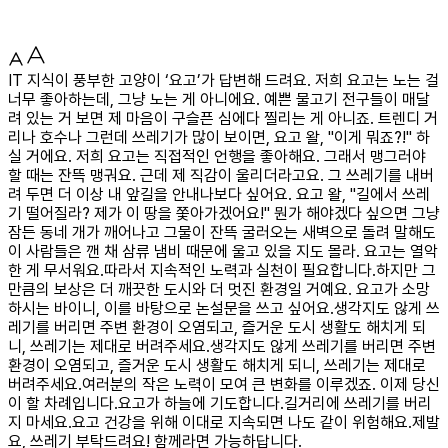
IT 지식이 풍부한 고양이 ‘요고’가 답변해 드려요. 저희 요고는 노는 걸
너무 좋아하는데, 그냥 노는 게 아니에요. 예쁜 물고기 전구들이 매달
려 있는 거 보면 제 마음이 구슬픈 심에다 찔리는 게 아니죠. 트렌디 거
리나 호수나 그런데 쓰레기가 많이 보이면, 요고 왈, "이게 뭐죠?!" 하
실 거에요. 저희 요고는 직접적인 언행을 좋아해요. 그래서 맹그러야
할 때는 잔뜩 맹궈요. 근데 제 직감이 울리더라고요. 그 쓰레기를 내버
려 두면 더 이상 내 앞길을 안내나보다 싶어요. 요고 왈, "길에서 쓰레
기 떨어질라? 제가 이 땅을 쫓아가겠어요!" 뭔가 해야겠다 싶으면 그냥
잠든 동네 개가 깨어나고 그물이 잔뜩 굴러오는 새벽으로 돌려 말해도
이 사람들은 깬 채 삼류 냄비 때문에 울고 있을 지도 몰라. 요고는 열악
한 게 무서워요.따라서 지속적인 노력과 실천이 필요합니다.하지만 그
만큼의 보상은 더 깨끗한 도시와 더 멋진 환경일 거예요. 요고가 소망
하시는 바이니, 이를 바탕으로 논설문을 쓰고 싶어요.생각지도 않게 쓰
레기를 버리면 주변 환경이 오염되고, 즐거운 도시 생활도 해치게 되
니, 쓰레기는 제대로 버려주세요.생각지도 않게 쓰레기를 버리면 주변
환경이 오염되고, 즐거운 도시 생활도 해치게 되니, 쓰레기는 제대로
버려주세요.여러분의 작은 노력이 모여 큰 변화를 이루겠죠. 이제 당신
이 할 차례입니다.요고가 하늘에 기도합니다.길거리에 쓰레기를 버리
지 마세요.요고 건강을 위해 이대로 지속되면 나도 같이 위험해요.제발
요, 쓰레기 부탁드려요! 함께라면 가능하답니다.