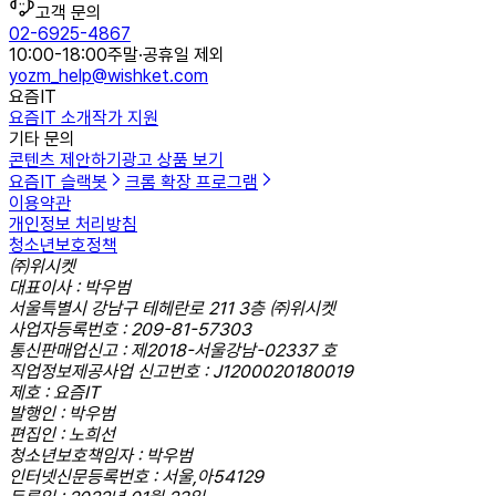
고객 문의
02-6925-4867
10:00-18:00
주말·공휴일 제외
yozm_help@wishket.com
요즘IT
요즘IT 소개
작가 지원
기타 문의
콘텐츠 제안하기
광고 상품 보기
요즘IT 슬랙봇
크롬 확장 프로그램
이용약관
개인정보 처리방침
청소년보호정책
㈜위시켓
대표이사 : 박우범
서울특별시 강남구 테헤란로 211 3층 ㈜위시켓
사업자등록번호 : 209-81-57303
통신판매업신고 : 제2018-서울강남-02337 호
직업정보제공사업 신고번호 : J1200020180019
제호 : 요즘IT
발행인 : 박우범
편집인 : 노희선
청소년보호책임자 : 박우범
인터넷신문등록번호 : 서울,아54129