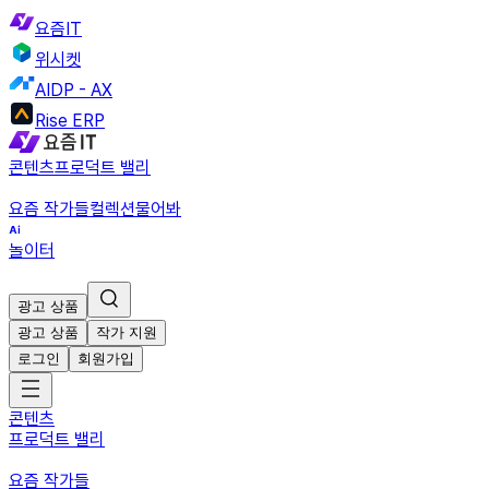
요즘IT
위시켓
AIDP - AX
Rise ERP
콘텐츠
프로덕트 밸리
요즘 작가들
컬렉션
물어봐
놀이터
광고 상품
광고 상품
작가 지원
로그인
회원가입
콘텐츠
프로덕트 밸리
요즘 작가들