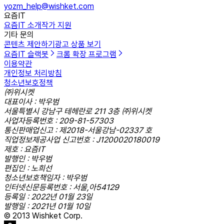
yozm_help@wishket.com
요즘IT
요즘IT 소개
작가 지원
기타 문의
콘텐츠 제안하기
광고 상품 보기
요즘IT 슬랙봇
크롬 확장 프로그램
이용약관
개인정보 처리방침
청소년보호정책
㈜위시켓
대표이사 : 박우범
서울특별시 강남구 테헤란로 211 3층 ㈜위시켓
사업자등록번호 : 209-81-57303
통신판매업신고 : 제2018-서울강남-02337 호
직업정보제공사업 신고번호 : J1200020180019
제호 : 요즘IT
발행인 : 박우범
편집인 : 노희선
청소년보호책임자 : 박우범
인터넷신문등록번호 : 서울,아54129
등록일 : 2022년 01월 23일
발행일 : 2021년 01월 10일
© 2013 Wishket Corp.