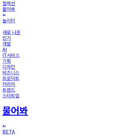
컬렉션
물어봐
놀이터
새로 나온
인기
개발
AI
IT서비스
기획
디자인
비즈니스
프로덕트
커리어
트렌드
스타트업
물어봐
BETA