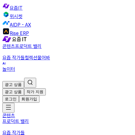
요즘IT
위시켓
AIDP - AX
Rise ERP
콘텐츠
프로덕트 밸리
요즘 작가들
컬렉션
물어봐
놀이터
광고 상품
광고 상품
작가 지원
로그인
회원가입
콘텐츠
프로덕트 밸리
요즘 작가들