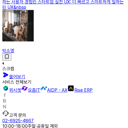
하는 사용자 경험린 스타트업 실전 UX: 더 빠르고 스마트하게 일하는
린 UX&nbsp
박소영
스크랩
물어보기
서비스 전체보기
위시켓
요즘IT
AIDP - AX
Rise ERP
고객 문의
02-6925-4867
10:00-18:00
주말·공휴일 제외