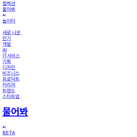
컬렉션
물어봐
놀이터
새로 나온
인기
개발
AI
IT서비스
기획
디자인
비즈니스
프로덕트
커리어
트렌드
스타트업
물어봐
BETA