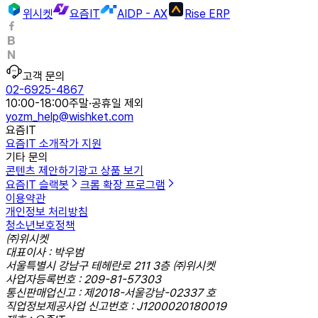
위시켓
요즘IT
AIDP - AX
Rise ERP
고객 문의
02-6925-4867
10:00-18:00
주말·공휴일 제외
yozm_help@wishket.com
요즘IT
요즘IT 소개
작가 지원
기타 문의
콘텐츠 제안하기
광고 상품 보기
요즘IT 슬랙봇
크롬 확장 프로그램
이용약관
개인정보 처리방침
청소년보호정책
㈜위시켓
대표이사 : 박우범
서울특별시 강남구 테헤란로 211 3층 ㈜위시켓
사업자등록번호 : 209-81-57303
통신판매업신고 : 제2018-서울강남-02337 호
직업정보제공사업 신고번호 : J1200020180019