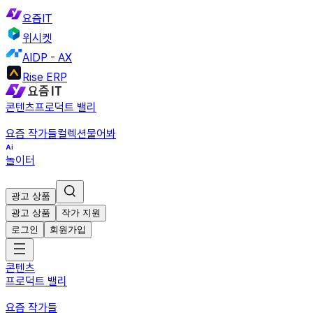
요즘IT
위시켓
AIDP - AX
Rise ERP
콘텐츠
프로덕트 밸리
요즘 작가들
컬렉션
물어봐
놀이터
광고 상품
광고 상품
작가 지원
로그인
회원가입
콘텐츠
프로덕트 밸리
요즘 작가들