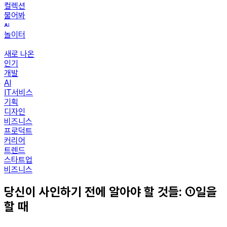
컬렉션
물어봐
놀이터
새로 나온
인기
개발
AI
IT서비스
기획
디자인
비즈니스
프로덕트
커리어
트렌드
스타트업
비즈니스
당신이 사인하기 전에 알아야 할 것들: ①일을
할 때