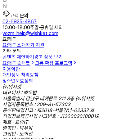
고객 문의
02-6925-4867
10:00-18:00
주말·공휴일 제외
yozm_help@wishket.com
요즘IT
요즘IT 소개
작가 지원
기타 문의
콘텐츠 제안하기
광고 상품 보기
요즘IT 슬랙봇
크롬 확장 프로그램
이용약관
개인정보 처리방침
청소년보호정책
㈜위시켓
대표이사 : 박우범
서울특별시 강남구 테헤란로 211 3층 ㈜위시켓
사업자등록번호 : 209-81-57303
통신판매업신고 : 제2018-서울강남-02337 호
직업정보제공사업 신고번호 : J1200020180019
제호 : 요즘IT
발행인 : 박우범
편집인 : 노희선