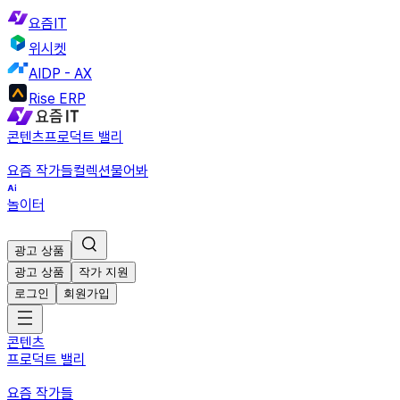
요즘IT
위시켓
AIDP - AX
Rise ERP
콘텐츠
프로덕트 밸리
요즘 작가들
컬렉션
물어봐
놀이터
광고 상품
광고 상품
작가 지원
로그인
회원가입
콘텐츠
프로덕트 밸리
요즘 작가들