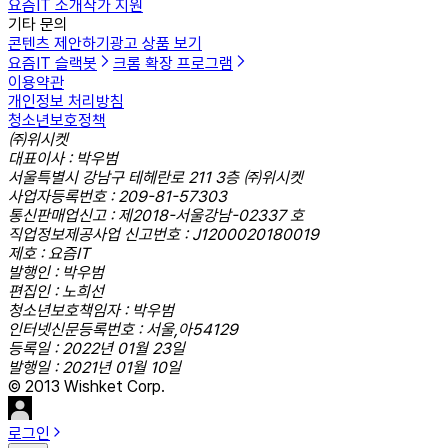
요즘IT 소개
작가 지원
기타 문의
콘텐츠 제안하기
광고 상품 보기
요즘IT 슬랙봇
크롬 확장 프로그램
이용약관
개인정보 처리방침
청소년보호정책
㈜위시켓
대표이사 : 박우범
서울특별시 강남구 테헤란로 211 3층 ㈜위시켓
사업자등록번호 : 209-81-57303
통신판매업신고 : 제2018-서울강남-02337 호
직업정보제공사업 신고번호 : J1200020180019
제호 : 요즘IT
발행인 : 박우범
편집인 : 노희선
청소년보호책임자 : 박우범
인터넷신문등록번호 : 서울,아54129
등록일 : 2022년 01월 23일
발행일 : 2021년 01월 10일
© 2013 Wishket Corp.
로그인