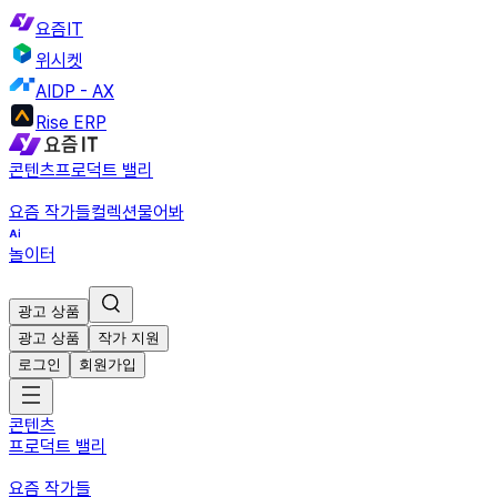
요즘IT
위시켓
AIDP - AX
Rise ERP
콘텐츠
프로덕트 밸리
요즘 작가들
컬렉션
물어봐
놀이터
광고 상품
광고 상품
작가 지원
로그인
회원가입
콘텐츠
프로덕트 밸리
요즘 작가들