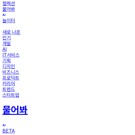
컬렉션
물어봐
놀이터
새로 나온
인기
개발
AI
IT서비스
기획
디자인
비즈니스
프로덕트
커리어
트렌드
스타트업
물어봐
BETA