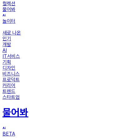
컬렉션
물어봐
놀이터
새로 나온
인기
개발
AI
IT서비스
기획
디자인
비즈니스
프로덕트
커리어
트렌드
스타트업
물어봐
BETA