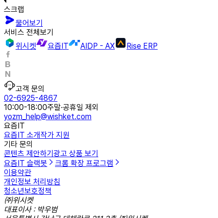
스크랩
물어보기
서비스 전체보기
위시켓
요즘IT
AIDP - AX
Rise ERP
고객 문의
02-6925-4867
10:00-18:00
주말·공휴일 제외
yozm_help@wishket.com
요즘IT
요즘IT 소개
작가 지원
기타 문의
콘텐츠 제안하기
광고 상품 보기
요즘IT 슬랙봇
크롬 확장 프로그램
이용약관
개인정보 처리방침
청소년보호정책
㈜위시켓
대표이사 : 박우범