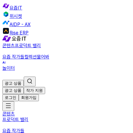
요즘IT
위시켓
AIDP - AX
Rise ERP
콘텐츠
프로덕트 밸리
요즘 작가들
컬렉션
물어봐
놀이터
광고 상품
광고 상품
작가 지원
로그인
회원가입
콘텐츠
프로덕트 밸리
요즘 작가들