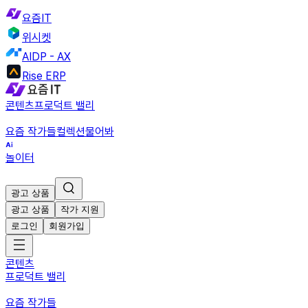
요즘IT
위시켓
AIDP - AX
Rise ERP
콘텐츠
프로덕트 밸리
요즘 작가들
컬렉션
물어봐
놀이터
광고 상품
광고 상품
작가 지원
로그인
회원가입
콘텐츠
프로덕트 밸리
요즘 작가들