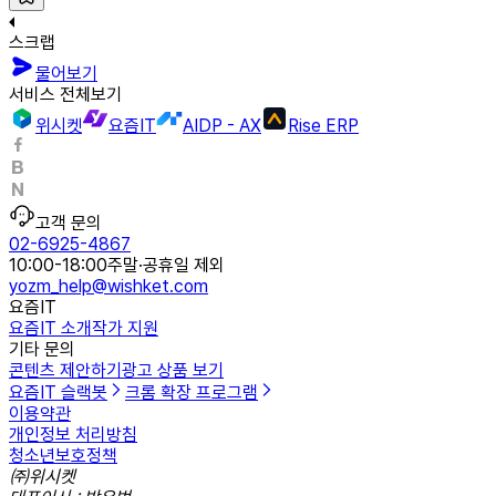
스크랩
물어보기
서비스 전체보기
위시켓
요즘IT
AIDP - AX
Rise ERP
고객 문의
02-6925-4867
10:00-18:00
주말·공휴일 제외
yozm_help@wishket.com
요즘IT
요즘IT 소개
작가 지원
기타 문의
콘텐츠 제안하기
광고 상품 보기
요즘IT 슬랙봇
크롬 확장 프로그램
이용약관
개인정보 처리방침
청소년보호정책
㈜위시켓