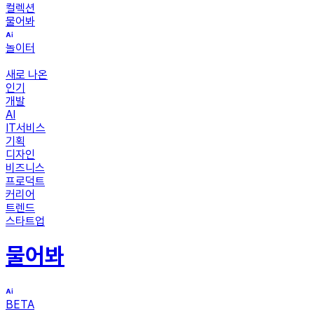
컬렉션
물어봐
놀이터
새로 나온
인기
개발
AI
IT서비스
기획
디자인
비즈니스
프로덕트
커리어
트렌드
스타트업
물어봐
BETA