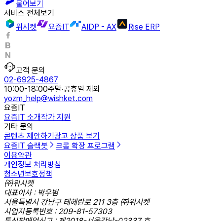
물어보기
서비스 전체보기
위시켓
요즘IT
AIDP - AX
Rise ERP
고객 문의
02-6925-4867
10:00-18:00
주말·공휴일 제외
yozm_help@wishket.com
요즘IT
요즘IT 소개
작가 지원
기타 문의
콘텐츠 제안하기
광고 상품 보기
요즘IT 슬랙봇
크롬 확장 프로그램
이용약관
개인정보 처리방침
청소년보호정책
㈜위시켓
대표이사 : 박우범
서울특별시 강남구 테헤란로 211 3층 ㈜위시켓
사업자등록번호 : 209-81-57303
통신판매업신고 : 제2018-서울강남-02337 호