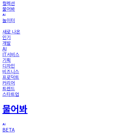
컬렉션
물어봐
놀이터
새로 나온
인기
개발
AI
IT서비스
기획
디자인
비즈니스
프로덕트
커리어
트렌드
스타트업
물어봐
BETA