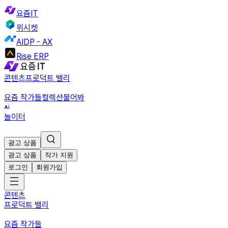
요즘IT
위시켓
AIDP - AX
Rise ERP
콘텐츠
프로덕트 밸리
요즘 작가들
컬렉션
물어봐
놀이터
광고 상품
광고 상품
작가 지원
로그인
회원가입
콘텐츠
프로덕트 밸리
요즘 작가들