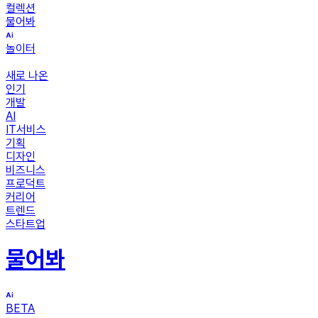
컬렉션
물어봐
놀이터
새로 나온
인기
개발
AI
IT서비스
기획
디자인
비즈니스
프로덕트
커리어
트렌드
스타트업
물어봐
BETA