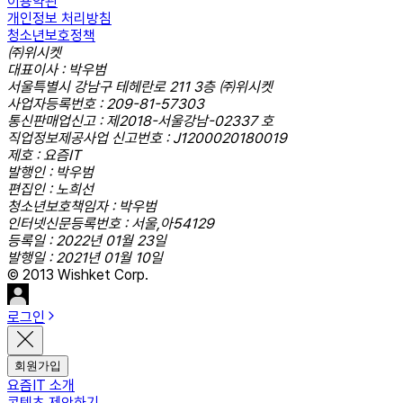
이용약관
개인정보 처리방침
청소년보호정책
㈜위시켓
대표이사 : 박우범
서울특별시 강남구 테헤란로 211 3층 ㈜위시켓
사업자등록번호 : 209-81-57303
통신판매업신고 : 제2018-서울강남-02337 호
직업정보제공사업 신고번호 : J1200020180019
제호 : 요즘IT
발행인 : 박우범
편집인 : 노희선
청소년보호책임자 : 박우범
인터넷신문등록번호 : 서울,아54129
등록일 : 2022년 01월 23일
발행일 : 2021년 01월 10일
© 2013 Wishket Corp.
로그인
회원가입
요즘IT 소개
콘텐츠 제안하기