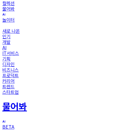
컬렉션
물어봐
놀이터
새로 나온
인기
개발
AI
IT서비스
기획
디자인
비즈니스
프로덕트
커리어
트렌드
스타트업
물어봐
BETA