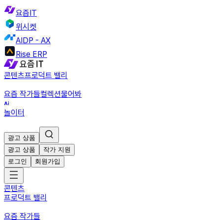
요즘IT
위시켓
AIDP - AX
Rise ERP
콘텐츠
프로덕트 밸리
요즘 작가들
컬렉션
물어봐
놀이터
광고 상품
광고 상품
작가 지원
로그인
회원가입
콘텐츠
프로덕트 밸리
요즘 작가들