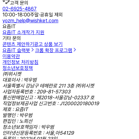
고객 문의
02-6925-4867
10:00-18:00
주말·공휴일 제외
yozm_help@wishket.com
요즘IT
요즘IT 소개
작가 지원
기타 문의
콘텐츠 제안하기
광고 상품 보기
요즘IT 슬랙봇
크롬 확장 프로그램
이용약관
개인정보 처리방침
청소년보호정책
㈜위시켓
대표이사 : 박우범
서울특별시 강남구 테헤란로 211 3층 ㈜위시켓
사업자등록번호 : 209-81-57303
통신판매업신고 : 제2018-서울강남-02337 호
직업정보제공사업 신고번호 : J1200020180019
제호 : 요즘IT
발행인 : 박우범
편집인 : 노희선
청소년보호책임자 : 박우범
인터넷신문등록번호 : 서울,아54129
등록일 : 2022년 01월 23일