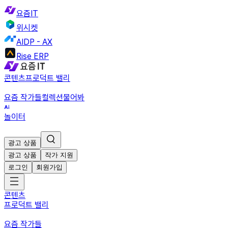
요즘IT
위시켓
AIDP - AX
Rise ERP
콘텐츠
프로덕트 밸리
요즘 작가들
컬렉션
물어봐
놀이터
광고 상품
광고 상품
작가 지원
로그인
회원가입
콘텐츠
프로덕트 밸리
요즘 작가들