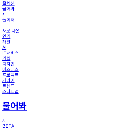
컬렉션
물어봐
놀이터
새로 나온
인기
개발
AI
IT서비스
기획
디자인
비즈니스
프로덕트
커리어
트렌드
스타트업
물어봐
BETA