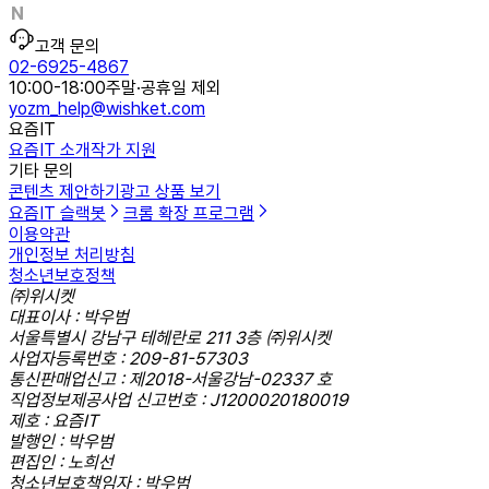
고객 문의
02-6925-4867
10:00-18:00
주말·공휴일 제외
yozm_help@wishket.com
요즘IT
요즘IT 소개
작가 지원
기타 문의
콘텐츠 제안하기
광고 상품 보기
요즘IT 슬랙봇
크롬 확장 프로그램
이용약관
개인정보 처리방침
청소년보호정책
㈜위시켓
대표이사 : 박우범
서울특별시 강남구 테헤란로 211 3층 ㈜위시켓
사업자등록번호 : 209-81-57303
통신판매업신고 : 제2018-서울강남-02337 호
직업정보제공사업 신고번호 : J1200020180019
제호 : 요즘IT
발행인 : 박우범
편집인 : 노희선
청소년보호책임자 : 박우범