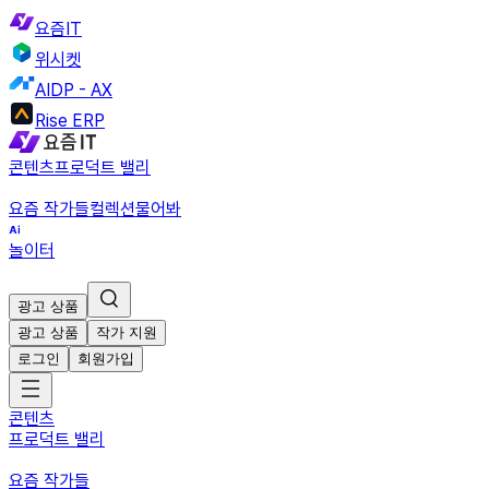
요즘IT
위시켓
AIDP - AX
Rise ERP
콘텐츠
프로덕트 밸리
요즘 작가들
컬렉션
물어봐
놀이터
광고 상품
광고 상품
작가 지원
로그인
회원가입
콘텐츠
프로덕트 밸리
요즘 작가들