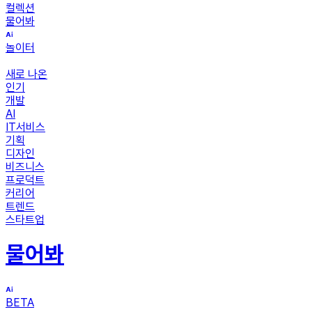
컬렉션
물어봐
놀이터
새로 나온
인기
개발
AI
IT서비스
기획
디자인
비즈니스
프로덕트
커리어
트렌드
스타트업
물어봐
BETA