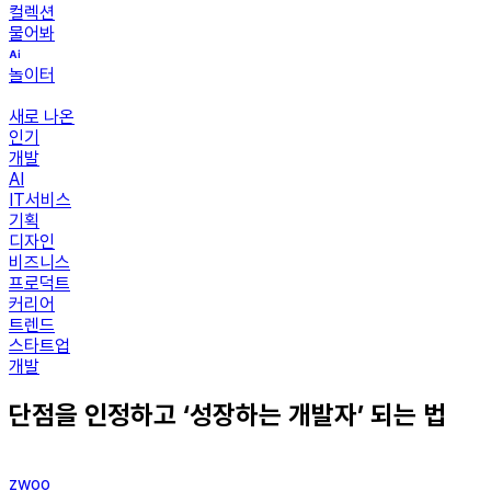
컬렉션
물어봐
놀이터
새로 나온
인기
개발
AI
IT서비스
기획
디자인
비즈니스
프로덕트
커리어
트렌드
스타트업
개발
단점을 인정하고 ‘성장하는 개발자’ 되는 법
zwoo