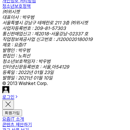
개인정보 처리방침
청소년보호정책
㈜위시켓
대표이사 : 박우범
서울특별시 강남구 테헤란로 211 3층 ㈜위시켓
사업자등록번호 : 209-81-57303
통신판매업신고 : 제2018-서울강남-02337 호
직업정보제공사업 신고번호 : J1200020180019
제호 : 요즘IT
발행인 : 박우범
편집인 : 노희선
청소년보호책임자 : 박우범
인터넷신문등록번호 : 서울,아54129
등록일 : 2022년 01월 23일
발행일 : 2021년 01월 10일
© 2013 Wishket Corp.
로그인
회원가입
요즘IT 소개
콘텐츠 제안하기