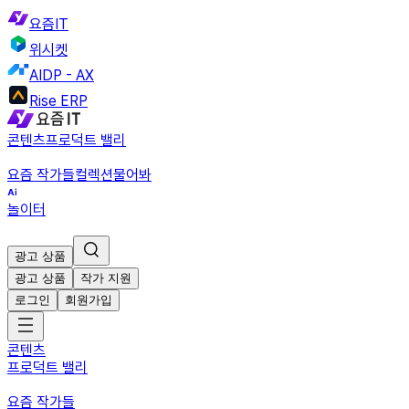
요즘IT
위시켓
AIDP - AX
Rise ERP
콘텐츠
프로덕트 밸리
요즘 작가들
컬렉션
물어봐
놀이터
광고 상품
광고 상품
작가 지원
로그인
회원가입
콘텐츠
프로덕트 밸리
요즘 작가들