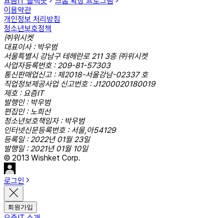
요즘IT 슬랙봇
크롬 확장 프로그램
이용약관
개인정보 처리방침
청소년보호정책
㈜위시켓
대표이사 : 박우범
서울특별시 강남구 테헤란로 211 3층 ㈜위시켓
사업자등록번호 : 209-81-57303
통신판매업신고 : 제2018-서울강남-02337 호
직업정보제공사업 신고번호 : J1200020180019
제호 : 요즘IT
발행인 : 박우범
편집인 : 노희선
청소년보호책임자 : 박우범
인터넷신문등록번호 : 서울,아54129
등록일 : 2022년 01월 23일
발행일 : 2021년 01월 10일
© 2013 Wishket Corp.
로그인
회원가입
요즘IT 소개