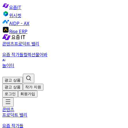
요즘IT
위시켓
AIDP - AX
Rise ERP
콘텐츠
프로덕트 밸리
요즘 작가들
컬렉션
물어봐
놀이터
광고 상품
광고 상품
작가 지원
로그인
회원가입
콘텐츠
프로덕트 밸리
요즘 작가들