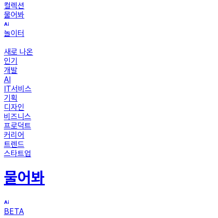
컬렉션
물어봐
놀이터
새로 나온
인기
개발
AI
IT서비스
기획
디자인
비즈니스
프로덕트
커리어
트렌드
스타트업
물어봐
BETA