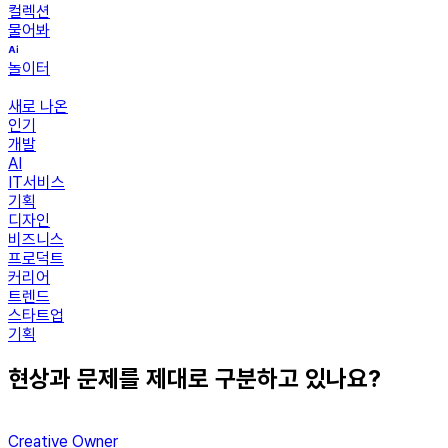
컬렉션
물어봐
놀이터
새로 나온
인기
개발
AI
IT서비스
기획
디자인
비즈니스
프로덕트
커리어
트렌드
스타트업
기획
현상과 문제를 제대로 구분하고 있나요?
Creative Owner