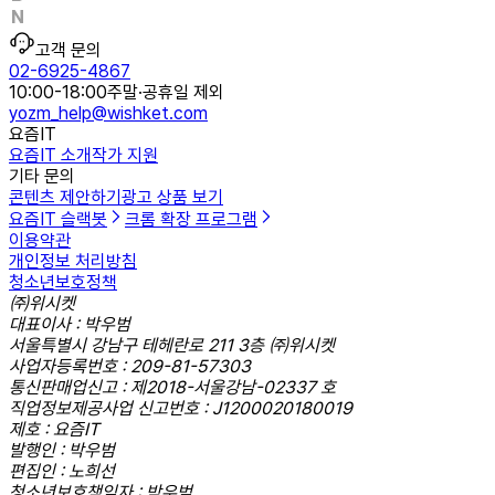
고객 문의
02-6925-4867
10:00-18:00
주말·공휴일 제외
yozm_help@wishket.com
요즘IT
요즘IT 소개
작가 지원
기타 문의
콘텐츠 제안하기
광고 상품 보기
요즘IT 슬랙봇
크롬 확장 프로그램
이용약관
개인정보 처리방침
청소년보호정책
㈜위시켓
대표이사 : 박우범
서울특별시 강남구 테헤란로 211 3층 ㈜위시켓
사업자등록번호 : 209-81-57303
통신판매업신고 : 제2018-서울강남-02337 호
직업정보제공사업 신고번호 : J1200020180019
제호 : 요즘IT
발행인 : 박우범
편집인 : 노희선
청소년보호책임자 : 박우범