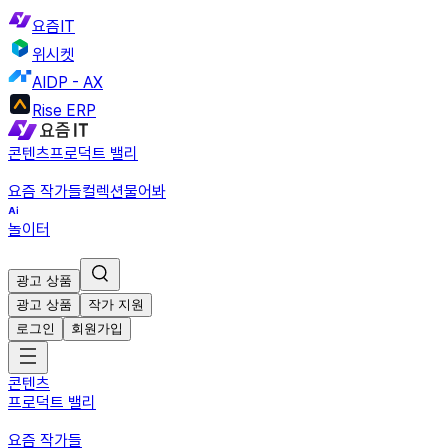
요즘IT
위시켓
AIDP - AX
Rise ERP
콘텐츠
프로덕트 밸리
요즘 작가들
컬렉션
물어봐
놀이터
광고 상품
광고 상품
작가 지원
로그인
회원가입
콘텐츠
프로덕트 밸리
요즘 작가들