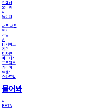
컬렉션
물어봐
놀이터
새로 나온
인기
개발
AI
IT서비스
기획
디자인
비즈니스
프로덕트
커리어
트렌드
스타트업
물어봐
BETA