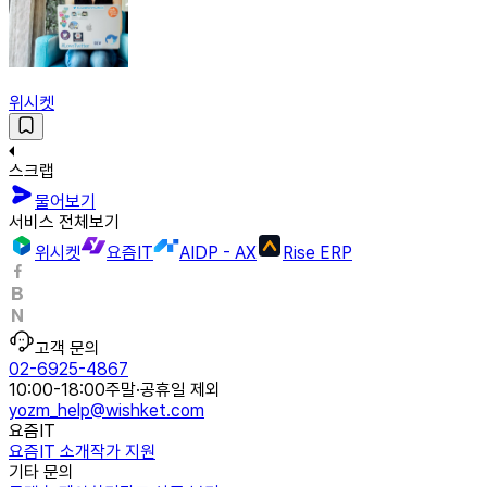
위시켓
스크랩
물어보기
서비스 전체보기
위시켓
요즘IT
AIDP - AX
Rise ERP
고객 문의
02-6925-4867
10:00-18:00
주말·공휴일 제외
yozm_help@wishket.com
요즘IT
요즘IT 소개
작가 지원
기타 문의