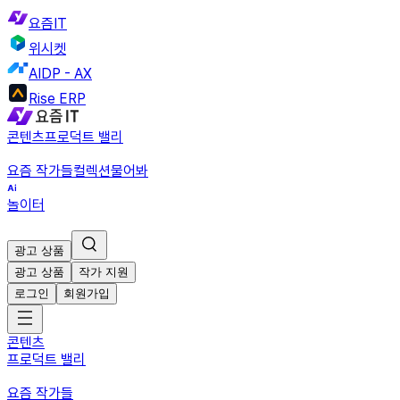
요즘IT
위시켓
AIDP - AX
Rise ERP
콘텐츠
프로덕트 밸리
요즘 작가들
컬렉션
물어봐
놀이터
광고 상품
광고 상품
작가 지원
로그인
회원가입
콘텐츠
프로덕트 밸리
요즘 작가들