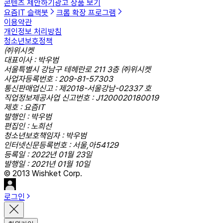
콘텐츠 제안하기
광고 상품 보기
요즘IT 슬랙봇
크롬 확장 프로그램
이용약관
개인정보 처리방침
청소년보호정책
㈜위시켓
대표이사 : 박우범
서울특별시 강남구 테헤란로 211 3층 ㈜위시켓
사업자등록번호 : 209-81-57303
통신판매업신고 : 제2018-서울강남-02337 호
직업정보제공사업 신고번호 : J1200020180019
제호 : 요즘IT
발행인 : 박우범
편집인 : 노희선
청소년보호책임자 : 박우범
인터넷신문등록번호 : 서울,아54129
등록일 : 2022년 01월 23일
발행일 : 2021년 01월 10일
© 2013 Wishket Corp.
로그인