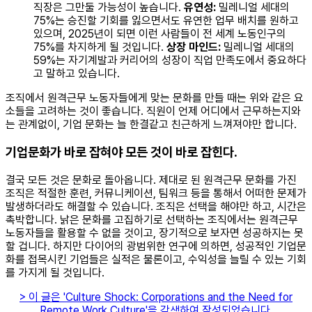
직장은 그만둘 가능성이 높습니다.
유연성:
밀레니얼 세대의
75%는 승진할 기회를 잃으면서도 유연한 업무 배치를 원하고
있으며, 2025년이 되면 이런 사람들이 전 세계 노동인구의
75%를 차지하게 될 것입니다.
상장 마인드:
밀레니얼 세대의
59%는 자기계발과 커리어의 성장이 직업 만족도에서 중요하다
고 말하고 있습니다.
조직에서 원격근무 노동자들에게 맞는 문화를 만들 때는 위와 같은 요
소들을 고려하는 것이 좋습니다. 직원이 언제 어디에서 근무하는지와
는 관계없이, 기업 문화는 늘 한결같고 친근하게 느껴져야만 합니다. ​ ​
기업문화가 바로 잡혀야 모든 것이 바로 잡힌다.
결국 모든 것은 문화로 돌아옵니다. 제대로 된 원격근무 문화를 가진
조직은 적절한 훈련, 커뮤니케이션, 팀워크 등을 통해서 어떠한 문제가
발생하더라도 해결할 수 있습니다. 조직은 선택을 해야만 하고, 시간은
촉박합니다. 낡은 문화를 고집하기로 선택하는 조직에서는 원격근무
노동자들을 활용할 수 없을 것이고, 장기적으로 보자면 성공하지는 못
할 겁니다. 하지만 다이어의 광범위한 연구에 의하면, 성공적인 기업문
화를 접목시킨 기업들은 실적은 물론이고, 수익성을 늘릴 수 있는 기회
를 가지게 될 것입니다. ​
> 이 글은 'Culture Shock: Corporations and the Need for
Remote Work Culture'을 각색하여 작성되었습니다.