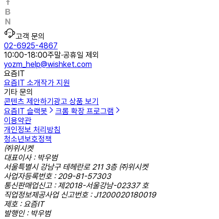
고객 문의
02-6925-4867
10:00-18:00
주말·공휴일 제외
yozm_help@wishket.com
요즘IT
요즘IT 소개
작가 지원
기타 문의
콘텐츠 제안하기
광고 상품 보기
요즘IT 슬랙봇
크롬 확장 프로그램
이용약관
개인정보 처리방침
청소년보호정책
㈜위시켓
대표이사 : 박우범
서울특별시 강남구 테헤란로 211 3층 ㈜위시켓
사업자등록번호 : 209-81-57303
통신판매업신고 : 제2018-서울강남-02337 호
직업정보제공사업 신고번호 : J1200020180019
제호 : 요즘IT
발행인 : 박우범