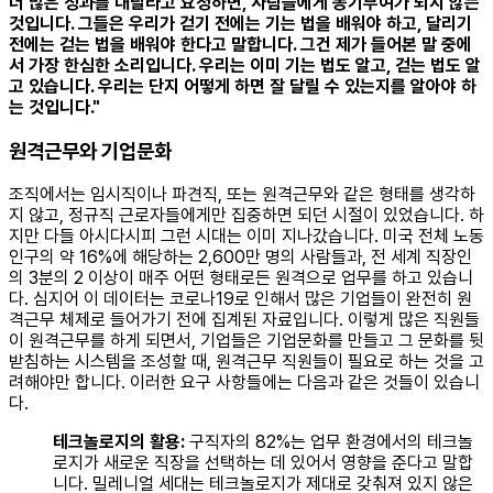
더 많은 성과를 내달라고 요청하면, 사람들에게 동기부여가 되지 않는
것입니다. 그들은 우리가 걷기 전에는 기는 법을 배워야 하고, 달리기
전에는 걷는 법을 배워야 한다고 말합니다. 그건 제가 들어본 말 중에
서 가장 한심한 소리입니다. 우리는 이미 기는 법도 알고, 걷는 법도 알
고 있습니다. 우리는 단지 어떻게 하면 잘 달릴 수 있는지를 알아야 하
는 것입니다."
원격근무와 기업문화
조직에서는 임시직이나 파견직, 또는 원격근무와 같은 형태를 생각하
지 않고, 정규직 근로자들에게만 집중하면 되던 시절이 있었습니다. 하
지만 다들 아시다시피 그런 시대는 이미 지나갔습니다. 미국 전체 노동
인구의 약 16%에 해당하는 2,600만 명의 사람들과, 전 세계 직장인
의 3분의 2 이상이 매주 어떤 형태로든 원격으로 업무를 하고 있습니
다. 심지어 이 데이터는 코로나19로 인해서 많은 기업들이 완전히 원
격근무 체제로 들어가기 전에 집계된 자료입니다. ​
이렇게 많은 직원들
이 원격근무를 하게 되면서, 기업들은 기업문화를 만들고 그 문화를 뒷
받침하는 시스템을 조성할 때, 원격근무 직원들이 필요로 하는 것을 고
려해야만 합니다. 이러한 요구 사항들에는 다음과 같은 것들이 있습니
다.
테크놀로지의 활용:
구직자의 82%는 업무 환경에서의 테크놀
로지가 새로운 직장을 선택하는 데 있어서 영향을 준다고 말합
니다. 밀레니얼 세대는 테크놀로지가 제대로 갖춰져 있지 않은