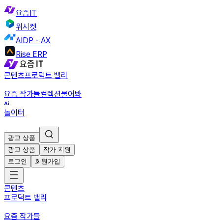
요즘IT
위시켓
AIDP - AX
Rise ERP
콘텐츠
프로덕트 밸리
요즘 작가들
컬렉션
물어봐
놀이터
광고 상품
광고 상품
작가 지원
로그인
회원가입
콘텐츠
프로덕트 밸리
요즘 작가들