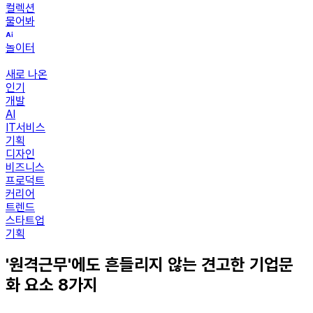
컬렉션
물어봐
놀이터
새로 나온
인기
개발
AI
IT서비스
기획
디자인
비즈니스
프로덕트
커리어
트렌드
스타트업
기획
'원격근무'에도 흔들리지 않는 견고한 기업문
화 요소 8가지