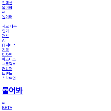
컬렉션
물어봐
놀이터
새로 나온
인기
개발
AI
IT서비스
기획
디자인
비즈니스
프로덕트
커리어
트렌드
스타트업
물어봐
BETA