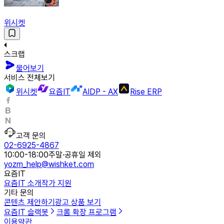
위시켓
스크랩
물어보기
서비스 전체보기
위시켓
요즘IT
AIDP - AX
Rise ERP
고객 문의
02-6925-4867
10:00-18:00
주말·공휴일 제외
yozm_help@wishket.com
요즘IT
요즘IT 소개
작가 지원
기타 문의
콘텐츠 제안하기
광고 상품 보기
요즘IT 슬랙봇
크롬 확장 프로그램
이용약관