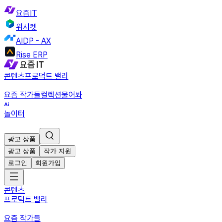
요즘IT
위시켓
AIDP - AX
Rise ERP
콘텐츠
프로덕트 밸리
요즘 작가들
컬렉션
물어봐
놀이터
광고 상품
광고 상품
작가 지원
로그인
회원가입
콘텐츠
프로덕트 밸리
요즘 작가들