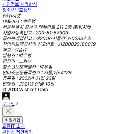
개인정보 처리방침
청소년보호정책
㈜위시켓
대표이사 : 박우범
서울특별시 강남구 테헤란로 211 3층 ㈜위시켓
사업자등록번호 : 209-81-57303
통신판매업신고 : 제2018-서울강남-02337 호
직업정보제공사업 신고번호 : J1200020180019
제호 : 요즘IT
발행인 : 박우범
편집인 : 노희선
청소년보호책임자 : 박우범
인터넷신문등록번호 : 서울,아54129
등록일 : 2022년 01월 23일
발행일 : 2021년 01월 10일
© 2013 Wishket Corp.
로그인
회원가입
요즘IT 소개
콘텐츠 제안하기