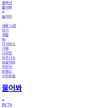
컬렉션
물어봐
놀이터
새로 나온
인기
개발
AI
IT서비스
기획
디자인
비즈니스
프로덕트
커리어
트렌드
스타트업
물어봐
BETA