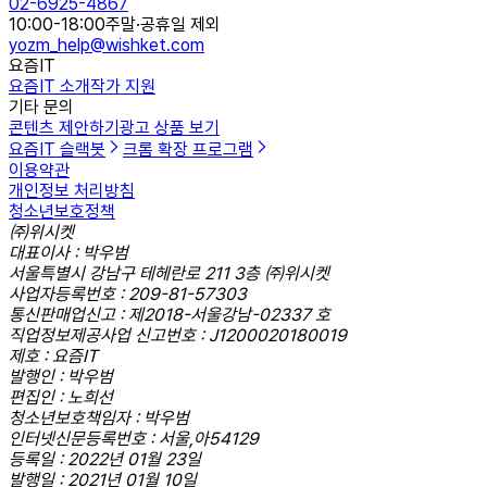
02-6925-4867
10:00-18:00
주말·공휴일 제외
yozm_help@wishket.com
요즘IT
요즘IT 소개
작가 지원
기타 문의
콘텐츠 제안하기
광고 상품 보기
요즘IT 슬랙봇
크롬 확장 프로그램
이용약관
개인정보 처리방침
청소년보호정책
㈜위시켓
대표이사 : 박우범
서울특별시 강남구 테헤란로 211 3층 ㈜위시켓
사업자등록번호 : 209-81-57303
통신판매업신고 : 제2018-서울강남-02337 호
직업정보제공사업 신고번호 : J1200020180019
제호 : 요즘IT
발행인 : 박우범
편집인 : 노희선
청소년보호책임자 : 박우범
인터넷신문등록번호 : 서울,아54129
등록일 : 2022년 01월 23일
발행일 : 2021년 01월 10일