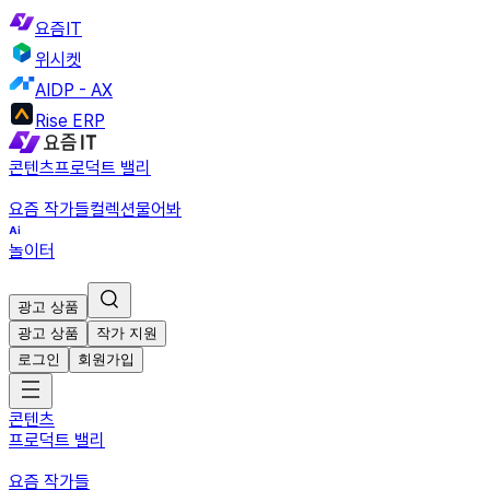
요즘IT
위시켓
AIDP - AX
Rise ERP
콘텐츠
프로덕트 밸리
요즘 작가들
컬렉션
물어봐
놀이터
광고 상품
광고 상품
작가 지원
로그인
회원가입
콘텐츠
프로덕트 밸리
요즘 작가들