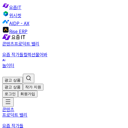
요즘IT
위시켓
AIDP - AX
Rise ERP
콘텐츠
프로덕트 밸리
요즘 작가들
컬렉션
물어봐
놀이터
광고 상품
광고 상품
작가 지원
로그인
회원가입
콘텐츠
프로덕트 밸리
요즘 작가들