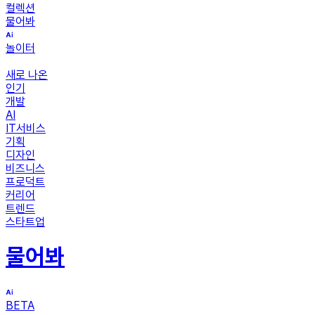
컬렉션
물어봐
놀이터
새로 나온
인기
개발
AI
IT서비스
기획
디자인
비즈니스
프로덕트
커리어
트렌드
스타트업
물어봐
BETA