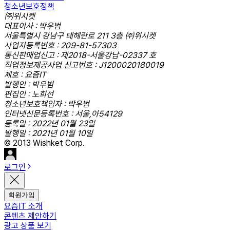
청소년보호정책
㈜위시켓
대표이사 : 박우범
서울특별시 강남구 테헤란로 211 3층 ㈜위시켓
사업자등록번호 : 209-81-57303
통신판매업신고 : 제2018-서울강남-02337 호
직업정보제공사업 신고번호 : J1200020180019
제호 : 요즘IT
발행인 : 박우범
편집인 : 노희선
청소년보호책임자 : 박우범
인터넷신문등록번호 : 서울,아54129
등록일 : 2022년 01월 23일
발행일 : 2021년 01월 10일
© 2013 Wishket Corp.
로그인
회원가입
요즘IT 소개
콘텐츠 제안하기
광고 상품 보기