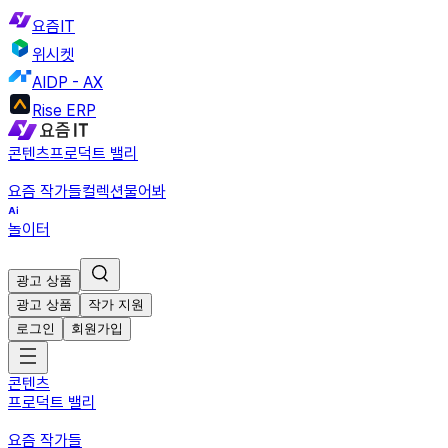
요즘IT
위시켓
AIDP - AX
Rise ERP
콘텐츠
프로덕트 밸리
요즘 작가들
컬렉션
물어봐
놀이터
광고 상품
광고 상품
작가 지원
로그인
회원가입
콘텐츠
프로덕트 밸리
요즘 작가들