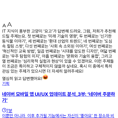
IT 지식이 풍부한 고양이 ‘요고’가 답변해 드려요. 그럼, 저희가 추천해
드릴 주제는요. 첫 번째로는 '미래 기술의 영향', 두 번째로는 '신기한
동식물 이야기', 세 번째로는 '환대 산업의 트렌드', 네 번째로는 '도심
속 힐링 스팟', 다섯 번째로는 '사회 속 소외된 이야기', 여섯 번째로는
'혁신적인 교육 방법', 일곱 번째로는 '시대를 압도한 디자인', 여덟 번째
로는 '우주 탐험의 미지', 아홉 번째로는 '문화와 기술의 융합', 그리고
열 번째로는 '심리학적 실험과 현상'이 있을 수 있겠어요. 이런 주제들
이 조금은 특이하고 구체적이지 않을까 싶네요. 혹시 이 중에서 특히
관심 있는 주제가 있으시면 더 자세히 알려주세요!
열심히 읽고 답변했어요!
기획
네이버 모바일 앱 UI/UX 업데이트 분석_3부: ‘네이버 주문하
기’
7
분
이뿐만 아니라, 이후 추가될 기능에서는 자신이 ‘좋아요’ 한 장소와 비