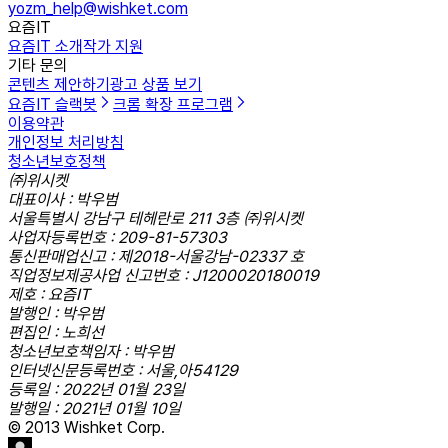
yozm_help@wishket.com
요즘IT
요즘IT 소개
작가 지원
기타 문의
콘텐츠 제안하기
광고 상품 보기
요즘IT 슬랙봇
크롬 확장 프로그램
이용약관
개인정보 처리방침
청소년보호정책
㈜위시켓
대표이사 : 박우범
서울특별시 강남구 테헤란로 211 3층 ㈜위시켓
사업자등록번호 : 209-81-57303
통신판매업신고 : 제2018-서울강남-02337 호
직업정보제공사업 신고번호 : J1200020180019
제호 : 요즘IT
발행인 : 박우범
편집인 : 노희선
청소년보호책임자 : 박우범
인터넷신문등록번호 : 서울,아54129
등록일 : 2022년 01월 23일
발행일 : 2021년 01월 10일
© 2013 Wishket Corp.