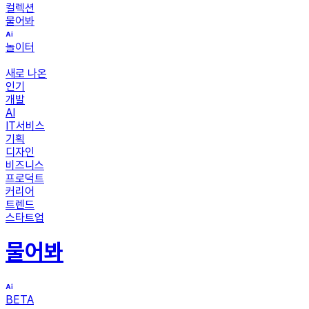
컬렉션
물어봐
놀이터
새로 나온
인기
개발
AI
IT서비스
기획
디자인
비즈니스
프로덕트
커리어
트렌드
스타트업
물어봐
BETA