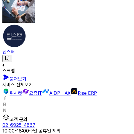
팁스터
스크랩
물어보기
서비스 전체보기
위시켓
요즘IT
AIDP - AX
Rise ERP
고객 문의
02-6925-4867
10:00-18:00
주말·공휴일 제외