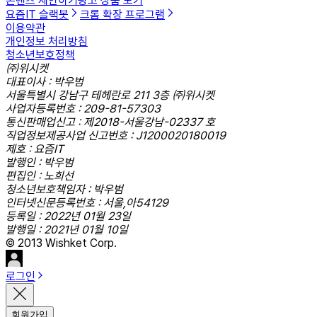
콘텐츠 제안하기
광고 상품 보기
요즘IT 슬랙봇
크롬 확장 프로그램
이용약관
개인정보 처리방침
청소년보호정책
㈜위시켓
대표이사 : 박우범
서울특별시 강남구 테헤란로 211 3층 ㈜위시켓
사업자등록번호 : 209-81-57303
통신판매업신고 : 제2018-서울강남-02337 호
직업정보제공사업 신고번호 : J1200020180019
제호 : 요즘IT
발행인 : 박우범
편집인 : 노희선
청소년보호책임자 : 박우범
인터넷신문등록번호 : 서울,아54129
등록일 : 2022년 01월 23일
발행일 : 2021년 01월 10일
© 2013 Wishket Corp.
로그인
회원가입