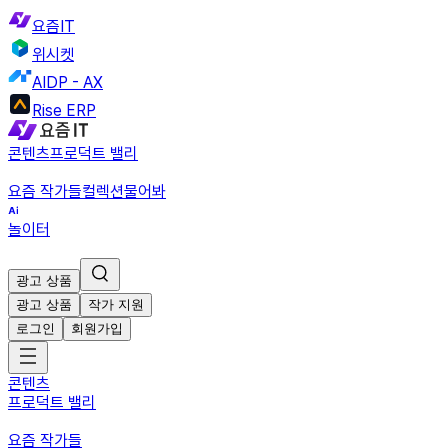
요즘IT
위시켓
AIDP - AX
Rise ERP
콘텐츠
프로덕트 밸리
요즘 작가들
컬렉션
물어봐
놀이터
광고 상품
광고 상품
작가 지원
로그인
회원가입
콘텐츠
프로덕트 밸리
요즘 작가들