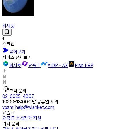
위시켓
스크랩
물어보기
서비스 전체보기
위시켓
요즘IT
AIDP - AX
Rise ERP
고객 문의
02-6925-4867
10:00-18:00
주말·공휴일 제외
yozm_help@wishket.com
요즘IT
요즘IT 소개
작가 지원
기타 문의