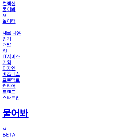
컬렉션
물어봐
놀이터
새로 나온
인기
개발
AI
IT서비스
기획
디자인
비즈니스
프로덕트
커리어
트렌드
스타트업
물어봐
BETA