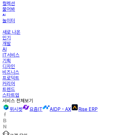
컬렉션
물어봐
놀이터
새로 나온
인기
개발
AI
IT서비스
기획
디자인
비즈니스
프로덕트
커리어
트렌드
스타트업
서비스 전체보기
위시켓
요즘IT
AIDP - AX
Rise ERP