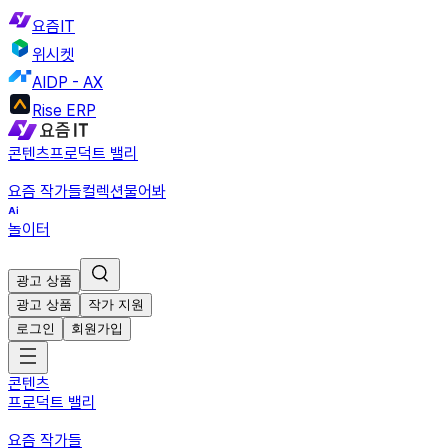
요즘IT
위시켓
AIDP - AX
Rise ERP
콘텐츠
프로덕트 밸리
요즘 작가들
컬렉션
물어봐
놀이터
광고 상품
광고 상품
작가 지원
로그인
회원가입
콘텐츠
프로덕트 밸리
요즘 작가들