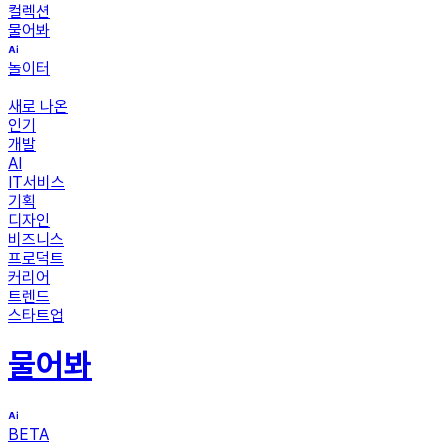
컬렉션
물어봐
놀이터
새로 나온
인기
개발
AI
IT서비스
기획
디자인
비즈니스
프로덕트
커리어
트렌드
스타트업
물어봐
BETA