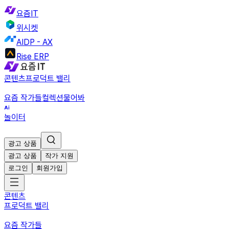
요즘IT
위시켓
AIDP - AX
Rise ERP
콘텐츠
프로덕트 밸리
요즘 작가들
컬렉션
물어봐
놀이터
광고 상품
광고 상품
작가 지원
로그인
회원가입
콘텐츠
프로덕트 밸리
요즘 작가들