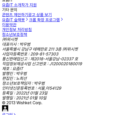
요즘IT
요즘IT 소개
작가 지원
기타 문의
콘텐츠 제안하기
광고 상품 보기
요즘IT 슬랙봇
크롬 확장 프로그램
이용약관
개인정보 처리방침
청소년보호정책
㈜위시켓
대표이사 : 박우범
서울특별시 강남구 테헤란로 211 3층 ㈜위시켓
사업자등록번호 : 209-81-57303
통신판매업신고 : 제2018-서울강남-02337 호
직업정보제공사업 신고번호 : J1200020180019
제호 : 요즘IT
발행인 : 박우범
편집인 : 노희선
청소년보호책임자 : 박우범
인터넷신문등록번호 : 서울,아54129
등록일 : 2022년 01월 23일
발행일 : 2021년 01월 10일
© 2013 Wishket Corp.
로그인