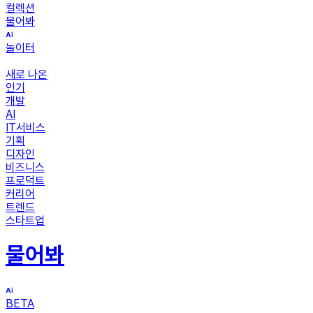
컬렉션
물어봐
놀이터
새로 나온
인기
개발
AI
IT서비스
기획
디자인
비즈니스
프로덕트
커리어
트렌드
스타트업
물어봐
BETA