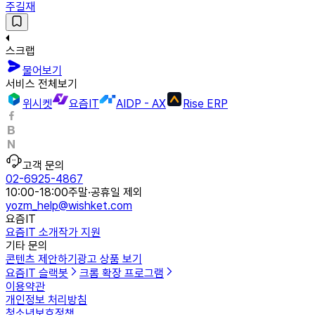
주길재
스크랩
물어보기
서비스 전체보기
위시켓
요즘IT
AIDP - AX
Rise ERP
고객 문의
02-6925-4867
10:00-18:00
주말·공휴일 제외
yozm_help@wishket.com
요즘IT
요즘IT 소개
작가 지원
기타 문의
콘텐츠 제안하기
광고 상품 보기
요즘IT 슬랙봇
크롬 확장 프로그램
이용약관
개인정보 처리방침
청소년보호정책