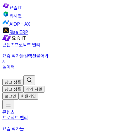
요즘IT
위시켓
AIDP - AX
Rise ERP
콘텐츠
프로덕트 밸리
요즘 작가들
컬렉션
물어봐
놀이터
광고 상품
광고 상품
작가 지원
로그인
회원가입
콘텐츠
프로덕트 밸리
요즘 작가들