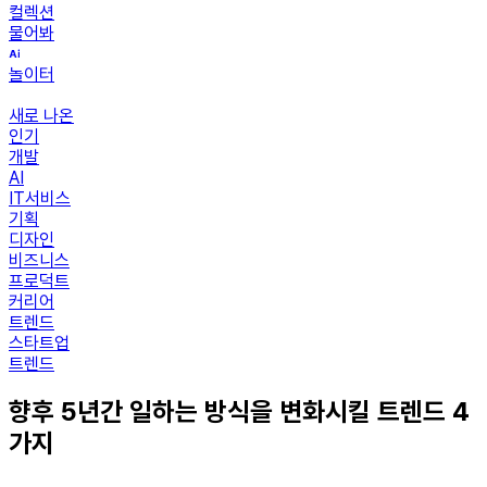
컬렉션
물어봐
놀이터
새로 나온
인기
개발
AI
IT서비스
기획
디자인
비즈니스
프로덕트
커리어
트렌드
스타트업
트렌드
향후 5년간 일하는 방식을 변화시킬 트렌드 4
가지