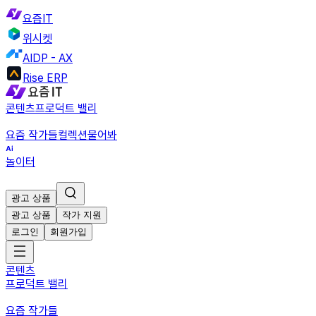
요즘IT
위시켓
AIDP - AX
Rise ERP
콘텐츠
프로덕트 밸리
요즘 작가들
컬렉션
물어봐
놀이터
광고 상품
광고 상품
작가 지원
로그인
회원가입
콘텐츠
프로덕트 밸리
요즘 작가들