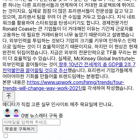
른 하나는 다른 프리랜서들과 연계하여 더 거대한 프로젝트에 뛰어드
는 것이지요. 실제로 점점 더 많은 프리랜서들이 전문성을 갈고 닦고
있으며, 프리랜서 팀을 꾸려 더 큰 수입을 거두고 있습니다. 지식 네트
워크를 활용하여 스타트업을 탄생시키기도 합니다. 경제전문가인
Ronald Coase는 큰 기업들이 더 거대해진 이유는 기간제 근로자를
고용하는 데 필요한 거래비용이 너무 높았기 때문이라고 설명했습니
다. 외부인력을 투입하는 것보다 기업의 크기를 키우며 인하우스 인력
으로 일하는 것이 더 효율적이었기 때문이지요. 하지만 이 현상은 현재
완전히 뒤집어졌습니다. 지금은 외부의 전문인력으로 TF를 꾸리는 편
이 더 효율적일 수 있습니다. 실제로, McKinsey Global Institute는
외부인력을 끌어들이는 것이
향후 10년간 전세계의 총 GDP를 2조 7
천억불만큼 끌어올릴 것으로 추산
했습니다. 프리랜서 기업가들에게
어마어마한 기회를 만들어줄 트렌드임에는 분명합니다.
본문 내용은
https://www.upwork.com/hiring/trends/four-
trends-will-change-way-work-2021/
을 각색하여 작성했습니다.
에디터가 직접 고른 실무 인사이트 매주 목요일에 만나요.
0명 뉴스레터 구독 중
무료로 구독하기