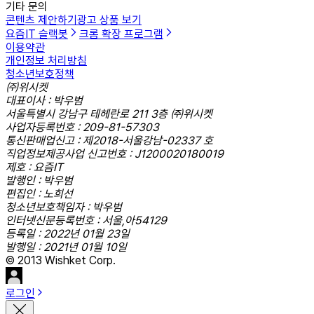
기타 문의
콘텐츠 제안하기
광고 상품 보기
요즘IT 슬랙봇
크롬 확장 프로그램
이용약관
개인정보 처리방침
청소년보호정책
㈜위시켓
대표이사 : 박우범
서울특별시 강남구 테헤란로 211 3층 ㈜위시켓
사업자등록번호 : 209-81-57303
통신판매업신고 : 제2018-서울강남-02337 호
직업정보제공사업 신고번호 : J1200020180019
제호 : 요즘IT
발행인 : 박우범
편집인 : 노희선
청소년보호책임자 : 박우범
인터넷신문등록번호 : 서울,아54129
등록일 : 2022년 01월 23일
발행일 : 2021년 01월 10일
© 2013 Wishket Corp.
로그인