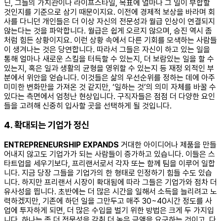
닌, 그들의 가치관이나 라이프스타일, 목표에 얼마나 그 일이 부합할
것인지를 기준으로 삼기 때문이지요. 이전에 경제적 보상을 바라며 회
사를 다니던 개인들은 더 이상 자신의 전문성과 월급 인상이 연결되지
않는다는 것을 파악합니다. 월급은 쉽게 오르지 않으며, 승진 역시 좀
처럼 힘든 상황이지요. 이런 상황 속에서 다른 기회를 모색하는 사람들
이 생겨나는 것은 당연합니다. 따라서 그들은 자신이 하고 있는 일을
통해 얼마나 새로운 스킬을 터득할 수 있는지, 더 보람있는 일을 할 수
있는지, 혹은 일과 생활의 균형을 영위할 수 있는지 등 재정 외적인 부
분에서 위안을 얻습니다. 이것들은 삶의 우선순위를 정하는 데에 아주
미미한 변화만을 가져온 것 같지만, ‘일하는 것’의 의미 자체를 바꿀 수
있다는 측면에서 엄청난 현상입니다. 구직자들은 점점 더 다양한 요인
들을 고려해 신중히 입사할 곳을 선택하게 될 것입니다.
4. 확대되는 기업가 정신
ENTREPRENEURSHIP EXPANDS
거대한 아이디어나 제품을 만들
어내지 않고도 기업가가 되는 사람들이 증가하고 있습니다. 이들은 스
타트업을 세우기보다, 프리랜서로서 각자 또는 함께 팀을 이루어 일합
니다. 지금 당장 그들을 기업가의 한 형태로 인정하기 힘들 수도 있습
니다. 하지만 프리랜서 시장이 확대됨에 따라 그들은 기업가와 점차 더
유사성을 띕니다. 초반에는 더 많은 시간을 일해서 소득을 늘리려고 노
력하겠지만, 기존에 하던 일을 그만두고 매주 30~40시간 정도를 사
업에 투자하게 되면, 더 많은 수입을 벌기 위한 방법은 크게 두 가지입
니다. 하나는 좀 더 전문성을 갖춰 더 높은 금액을 요구하는 것이고, 다