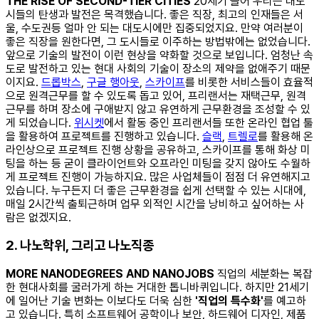
THE RISE OF SECOND-TIER CITIES
20세기 들어 우리는 대도
시들의 탄생과 발전은 목격했습니다. 좋은 직장, 최고의 인재들은 서
울, 수도권등 얼마 안 되는 대도시에만 집중되었지요. 만약 여러분이
좋은 직장을 원한다면, 그 도시들로 이주하는 방법밖에는 없었습니다.
앞으로 기술의 발전이 이런 현상을 약화할 것으로 보입니다. 엄청난 속
도로 발전하고 있는 현대 사회의 기술이 장소의 제약을 없애주기 때문
이지요.
드롭박스
,
구글 행아웃
,
스카이프
를 비롯한 서비스들이 효율적
으로 원격근무를 할 수 있도록 돕고 있어, 프리랜서는 재택근무, 원격
근무를 하며 장소에 구애받지 않고 유연하게 근무환경을 조성할 수 있
게 되었습니다.
위시켓
에서 활동 중인 프리랜서들 또한 온라인 협업 툴
을 활용하여 프로젝트를 진행하고 있습니다.
슬랙
,
트렐로
를 활용해 온
라인상으로 프로젝트 진행 상황을 공유하고, 스카이프를 통해 화상 미
팅을 하는 등 굳이 클라이언트와 오프라인 미팅을 갖지 않아도 수월하
게 프로젝트 진행이 가능하지요. 많은 사업체들이 점점 더 유연해지고
있습니다. 누구든지 더 좋은 근무환경을 쉽게 선택할 수 있는 시대에,
매일 2시간씩 출퇴근하며 업무 외적인 시간을 낭비하고 싶어하는 사
람은 없겠지요.
2. 나노학위, 그리고 나노직종
MORE NANODEGREES AND NANOJOBS
직업의 세분화는 복잡
한 현대사회를 굴러가게 하는 거대한 톱니바퀴입니다. 하지만 21세기
에 일어난 기술 변화는 이보다도 더욱 심한
'직업의 특수화'
를 예고하
고 있습니다. 특히 소프트웨어 공학이나 보안, 하드웨어 디자인, 제품